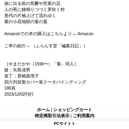
旅に出る前の気鬱や芭蕉の忌
人の死に鐘鳴りつづく芽吹く村
形代の片袖上げて流れゆく
紫の小花地獄の釜の蓋
Amazonでの本の購入はこちらより→ Amazon
ご本の紹介→ （ふらんす堂「編集日記」）
［やまだかや（1936〜）「梟」同人］
跋：矢島渚男
装丁：君嶋真理子
四六判並製カバー装クータバインディング
186頁
2023/12/02刊行
ホーム
|
ショッピングカート
特定商取引法表示
|
ご利用案内
PCサイト