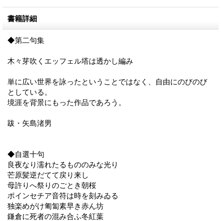
書籍詳細
◆第二句集
木々芽吹くエッフェル塔は透かし編み
単に広い世界を詠ったということではなく、自由にのびのび
としている。
境涯を背景にもった作品であろう。
跋・矢島渚男
◆自選十句
良夜なり濡れたるもののみな光り
芒原髪逆だてて戻り来し
母許りへ祭りのごとき朝桜
ポインセチア音符は時を刻みゐる
独楽めがけ匍匐素早き赤ん坊
鎌倉に死者の混み合ふ冬紅葉