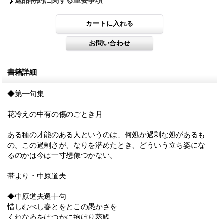
返品特約に関する重要事項
書籍詳細
◆第一句集
花冷えの中有の傷のごとき月
ある種の才能のある人というのは、何処か過剰な処があるも
の。この過剰さが、なりを潜めたとき、どういう立ち姿にな
るのかは今は一寸想像つかない。
帯より・中原道夫
◆中原道夫選十句
惜しむべし春とをとこの愚かさを
くれなゐをはつかに抱けり蒸鰈