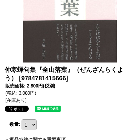
仲寒蟬句集『全山落葉』（ぜんざんらくよ
う）
[9784781415666]
販売価格
:
2,800円
(税別)
(税込
:
3,080円
)
[在庫あり]
数量
:
返品特約に関する重要事項