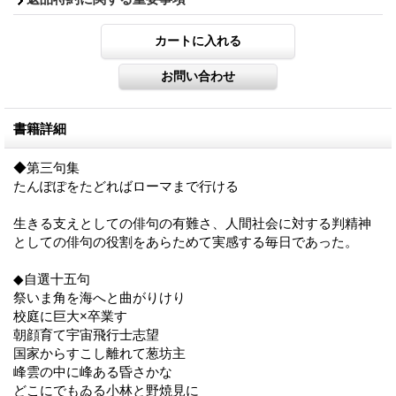
書籍詳細
◆第三句集
たんぽぽをたどればローマまで行ける
生きる支えとしての俳句の有難さ、人間社会に対する判精神
としての俳句の役割をあらためて実感する毎日であった。
◆自選十五句
祭いま角を海へと曲がりけり
校庭に巨大×卒業す
朝顔育て宇宙飛行士志望
国家からすこし離れて葱坊主
峰雲の中に峰ある昏さかな
どこにでもゐる小林と野焼見に