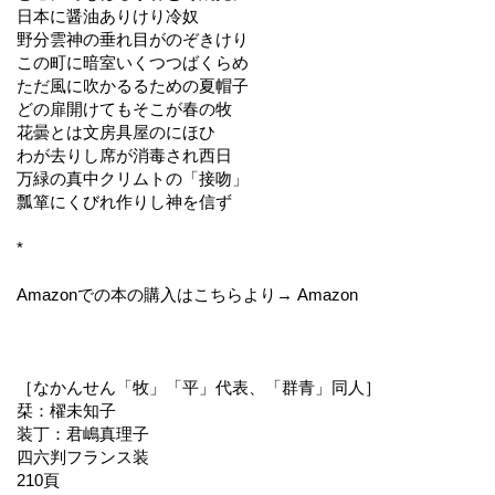
日本に醤油ありけり冷奴
野分雲神の垂れ目がのぞきけり
この町に暗室いくつつばくらめ
ただ風に吹かるるための夏帽子
どの扉開けてもそこが春の牧
花曇とは文房具屋のにほひ
わが去りし席が消毒され西日
万緑の真中クリムトの「接吻」
瓢箪にくびれ作りし神を信ず
*
Amazonでの本の購入はこちらより→ Amazon
［なかんせん「牧」「平」代表、「群青」同人］
栞：櫂未知子
装丁：君嶋真理子
四六判フランス装
210頁