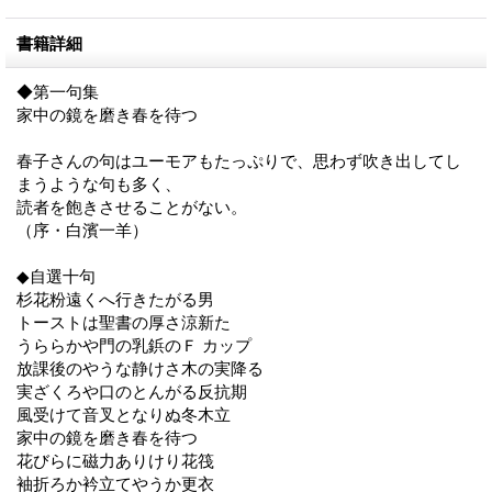
書籍詳細
◆第一句集
家中の鏡を磨き春を待つ
春子さんの句はユーモアもたっぷりで、思わず吹き出してし
まうような句も多く、
読者を飽きさせることがない。
（序・白濱一羊）
◆自選十句
杉花粉遠くへ行きたがる男
トーストは聖書の厚さ涼新た
うららかや門の乳鋲のＦ カップ
放課後のやうな静けさ木の実降る
実ざくろや口のとんがる反抗期
風受けて音叉となりぬ冬木立
家中の鏡を磨き春を待つ
花びらに磁力ありけり花筏
袖折ろか衿立てやうか更衣