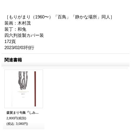
［もりがまり（1960〜）「百鳥」「静かな場所」同人］
装画：木村茂
装丁：和兔
四六判並製カバー装
172頁
2023/02/03刊行
関連書籍
森賀まり句集『しみづあたたかをふくむ』
2,800円
(税別)
(税込
:
3,080円)