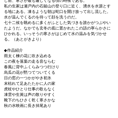
し前、寒さが最も厳しくなる頃の時候である。
私の生家は瀬戸内の石鎚山の登り口に近く、湧水を水源とす
る地にある。凍るような朝は蛇口を開け放って出し流した。
水が温んでくるのを待って顔を洗うのだ。
七十二候を眺めるに多くがふとした気づきを誰かがつぶやい
たようだ。なかでも玄冬の底に置かれたこの語の寧らかさに
ひかれる。いっそうの寒さがはじめて水の温みを気づかせ
る。（あとがきより）
◆作品紹介
雨太く楝の花に吹き込める
この夜を落葉の走る音ならむ
春風に背中ふくらみつつ行けり
烏瓜の花が黙つてついてくる
日の窓の一つかがやき初氷
末枯れて足あたたかに人の家
虎杖やひとり仕事の歌もなく
凍雲や生簀は声の散りやすく
靴下のちひさく乾く寒さかな
秋の水映画に長き掉尾あり