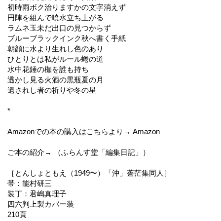
初時雨ボク治りますかの文字消えず
円陣を組んで噴水立ち上がる
ラムネ玉未だ出口の見つからず
ブルーブラックインク秋へ書く手紙
朝顔に水より生れし色のあり
ひとりとは私がルール蜷の道
水中花錘の枷を誰も持ち
透かし見る火酒の黒瓶夏の月
遺されし者の祈りや冬の星
*
Amazonでの本の購入はこちらより→ Amazon
ご本の紹介→ （ふらんす堂「編集日記」）
［とんしょともえ（1949〜）「沖」蒼茫集同人］
帯：能村研三
装丁：君嶋真理子
四六判上製カバー装
210頁