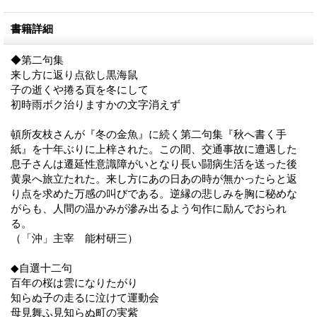
書籍詳細
◆第二句集
来し方に返り点欲し黒海鼠
子の逝くや捲る頁を冬にして
初時雨ボク治りますかの文字消えず
頓所友枝さんが『冬の金魚』に続く第二句集『秋へ書く手
紙』を十年ぶりに上梓された。この間、交通事故に遭遇した
息子さんは遷延性意識障がいとなり長い闘病生活を送った後
黄泉へ旅立たれた。来し方にあの日あの時が無かったらと返
り点を求めた万感の叫びである。逆縁の悲しみを胸に秘めな
がらも、人間の温かみが滲み出るよう句作に励んでおられ
る。
（「沖」主宰 能村研三）
◆自選十二句
百年の桜は雲になりたがり
知らぬ子の走るに泣けて運動会
母見舞ふ見知らぬ町の実紫