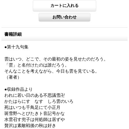
書籍詳細
●第十九句集
雲はいつ、どこで、その最初の姿を見せたのだろう。
「雲」と名付けたのは誰だろう。
そんなことを考えながら、今日も雲を見ている。
（著者）
●収録作品より
われに若い日のある不思議雪卍
かたはらにすゞなすゞしろ雲のいろ
死はいつも千鳥足にて小正月
斑雪野へとびたきト音記号かな
水雲召す兜子は何処師は居ずや
贅沢は素敵戦後の秋は好き