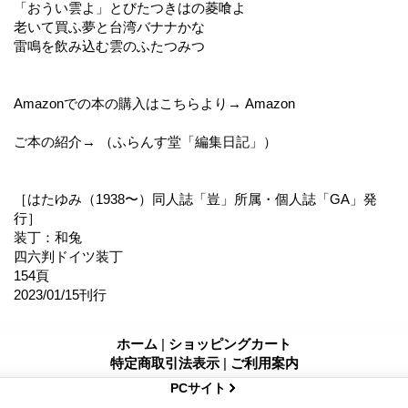
「おうい雲よ」とびたつきはの菱喰よ
老いて買ふ夢と台湾バナナかな
雷鳴を飲み込む雲のふたつみつ
Amazonでの本の購入はこちらより→ Amazon
ご本の紹介→ （ふらんす堂「編集日記」）
［はたゆみ（1938〜）同人誌「豈」所属・個人誌「GA」発
行］
装丁：和兔
四六判ドイツ装丁
154頁
2023/01/15刊行
ホーム
|
ショッピングカート
特定商取引法表示
|
ご利用案内
PCサイト