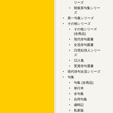
リーズ
朝俊英句集シリー
ズ
第一句集シリーズ
その他シリーズ
その他シリーズ
(全商品)
現代俳句叢書
女流俳句叢書
21世紀俳人シリー
ズ
12人集
受賞俳句選書
現代俳句女流シリーズ
句集
句集 (全商品)
単行本
全句集
合同句集
歳時記
私家版