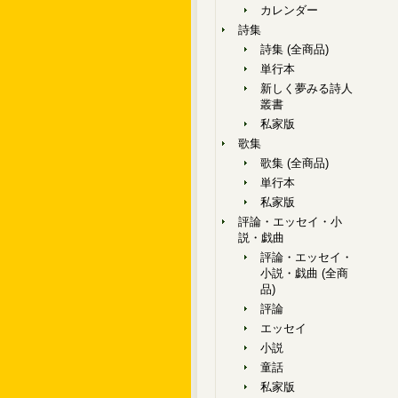
カレンダー
詩集
詩集 (全商品)
単行本
新しく夢みる詩人
叢書
私家版
歌集
歌集 (全商品)
単行本
私家版
評論・エッセイ・小
説・戯曲
評論・エッセイ・
小説・戯曲 (全商
品)
評論
エッセイ
小説
童話
私家版