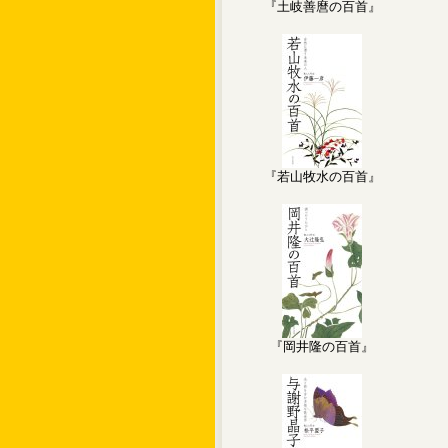
『土岐善麿の百首』
『若山牧水の百首』
『岡井隆の百首』