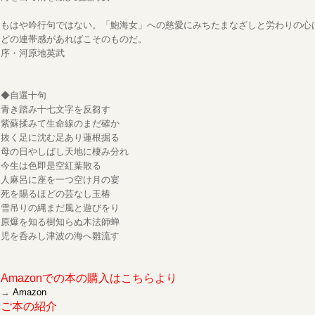
もはや吟行句ではない。「鮑海女」への慈愛にみちたまなざしと労わりの心
どの連帯感があればこそのものだ。
序・河原地英武
◆自選十句
青き踏み十七文字を反芻す
紫蘇揉みて生命線のまだ確か
抜く足に沈む足あり蓮根掘る
母の日やしばし天地に棲み分れ
今生は色即是空紅葉散る
人麻呂に座を一つ空け月の宴
死を賜るほどの芸なし玉椿
雪吊りの縄まだ風と遊びをり
原爆を知る樹知らぬ木法師蝉
児を呑みし津波の海へ雛流す
Amazonでの本の購入はこちらより
→
Amazon
ご本の紹介