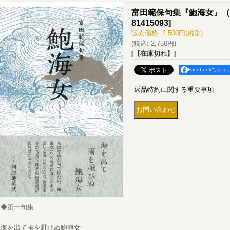
富田範保句集『鮑海女』（
81415093
]
販売価格
:
2,500円
(税別)
(税込
:
2,750円
)
[【在庫切れ】]
Facebookでシェ
返品特約に関する重要事項
◆第一句集
海を出て雨を厭ひぬ鮑海女