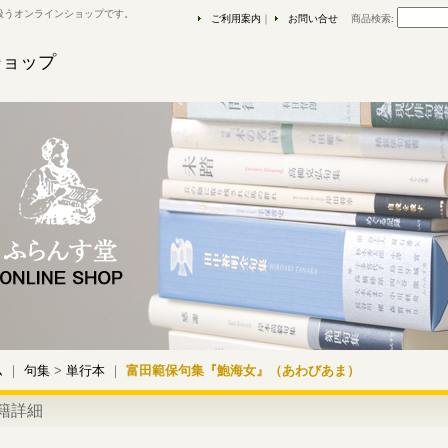
扱うオンラインショップです。
ご利用案内
｜
お問い合せ
商品検索
:
ショップ
ム
｜
句集
>
単行本
｜
富田範保句集『鮑海女』（あわびあま）
籍詳細