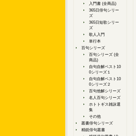
入門書 (全商品)
365日俳句シリー
ズ
365日短歌シリー
ズ
歌人入門
単行本
百句シリーズ
百句シリーズ (全
商品)
自句自解ベスト10
0シリーズ１
自句自解ベスト10
0シリーズ２
百句他解シリーズ
名人百句シリーズ
ホトトギス雑詠選
集
その他
叢書俳句シリーズ
精鋭俳句叢書