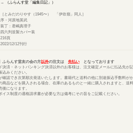
→
（ふらんす堂「編集日記」）
［とみだのりやす（1945〜） 「伊吹嶺」同人］
序・河原地英武
装丁：君嶋真理子
四六判並製カバー装
216頁
2022/12/12刊行
】ふらんす堂友の会の方
以外
の注文は
先払い
となっております
ド決済・ネットバンキング決済以外のお客様は、注文確定メールに払込先が
振込みください。
が確認でき次第順次発送いたします。書籍代と送料の他に別途振込手数料が
の商品などを購入される場合、在庫のあるものと一緒に購入されますと、送
売後になります。
ボイス制度の適格請求書が必要な方は備考にその旨をご記載ください。