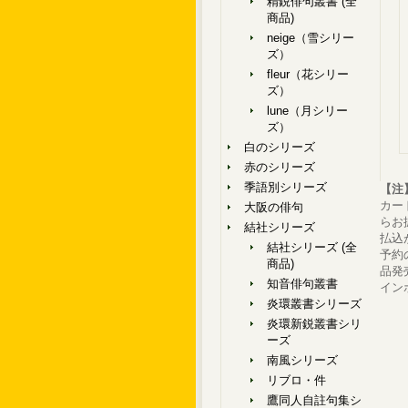
精鋭俳句叢書 (全
商品)
neige（雪シリー
ズ）
fleur（花シリー
ズ）
lune（月シリー
ズ）
白のシリーズ
赤のシリーズ
季語別シリーズ
【注
カー
大阪の俳句
らお
結社シリーズ
払込
結社シリーズ (全
予約
商品)
品発
知音俳句叢書
イン
炎環叢書シリーズ
炎環新鋭叢書シリ
ーズ
南風シリーズ
リブロ・件
鷹同人自註句集シ