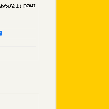
あわびあま）
[
97847
ア