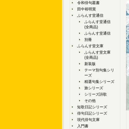
令和俳句叢書
田中裕明賞
ふらんす堂通信
ふらんす堂通信
(全商品)
ふらんす堂通信
別冊
ふらんす堂文庫
ふらんす堂文庫
(全商品)
新装版
テーマ別句集シリ
ーズ
精選句集シリーズ
旅シリーズ
シリーズ詩歌
その他
短歌日記シリーズ
俳句日記シリーズ
現代俳句文庫
入門書