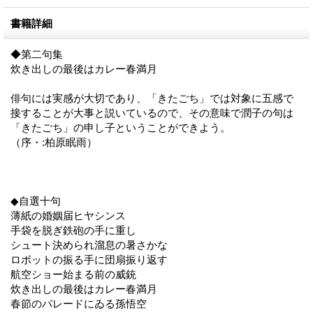
書籍詳細
◆第二句集
炊き出しの最後はカレー春満月
俳句には実感が大切であり、「きたごち」では対象に五感で
接することが大事と説いているので、その意味で潤子の句は
「きたごち」の申し子ということができよう。
（序・:柏原眠雨）
◆自選十句
薄紙の婚姻届ヒヤシンス
手袋を脱ぎ鉄砲の手に重し
シュート決められ溜息の暑さかな
ロボットの振る手に団扇振り返す
航空ショー始まる前の威銃
炊き出しの最後はカレー春満月
春節のパレードにゐる孫悟空