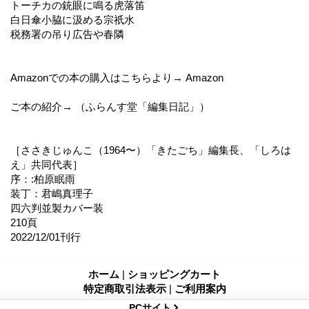
トーチカの銃眼に鳴る虎落笛
白日傘小脇に汲める宗祇水
税務署の吊り広告や春隣
Amazonでの本の購入はこちらより→ Amazon
ご本の紹介→ （ふらんす堂「編集日記」）
［ささきじゅんこ（1964〜）「きたごち」編集長、「しろは
え」共同代表］
序：:柏原眠雨
装丁：君嶋真理子
四六判並製カバー装
210頁
2022/12/01刊行
ホーム
|
ショッピングカート
特定商取引法表示
|
ご利用案内
PCサイト