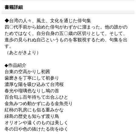
書籍詳細
◆台湾の人々、風土、文化を通じた俳句集
四〇代手前から始めた俳句がわずかに溜まった。他の誰かの
ためではなく、自分自身の五〇歳の区切りとして、そして、
進歩の見られぬ自己というものを客観視するため、句集を出
す。
（あとがきより）
◆作品紹介
台東の空高かりし初茜
歯磨きを丁寧にして初参り
濃厚な陽を吸ひ込みて台湾桜
春光や瑠璃色なりし鳩の首
百合匂ふ百年待ちて出合ふひと
金魚みつめ動かずにゐる金魚売り
紅柿の乳房にも似る重みかな
緑島の歴史も知らず渡り鳥
オリオンや遠くのものは美しく
冬の日や色の抜けたる街をゆく