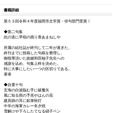
書籍詳細
第５３回令和４年度福岡市文学賞・俳句部門受賞！
◆第二句集
此の道に早稲の残り香あまねしや
所属の結社誌が終刊して二年が過ぎた。
終刊までに投稿した句稿を整理し、
御指導頂いた故鍵和田秞子先生への
感謝を込め、句集上梓を決めた。
特に大事にしたい一つの区切りである。
著者
◆自選十句
玄海の白波臨む手に破魔矢
風に知る雨の予兆やはんの花
建具師の耳に鉛筆秋灯
中辛の海軍カレー冬夕焼
雪解けや下ろしたてなる硝子ペン