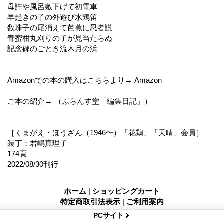
母許や風呂敷下げて初電車
早起きの子の外遊び水鶏笛
数珠子の尾消えて芭蕉に忍者説
青蜜柑丸刈りの子が見当たらぬ
記念碑のごとき流木月の浜
Amazonでの本の購入はこちらより→ Amazon
ご本の紹介→ （ふらんす堂「編集日記」）
［くまがえ・ほうざん（1946〜）「花鶏」「天晴」会員］
装丁：君嶋真理子
174頁
2022/08/30刊行
ホーム
|
ショッピングカート
特定商取引法表示
|
ご利用案内
PCサイト