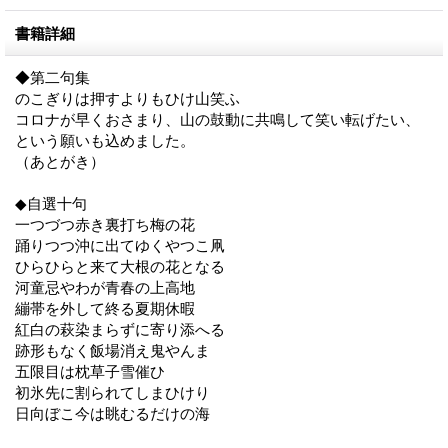
書籍詳細
◆第二句集
のこぎりは押すよりもひけ山笑ふ
コロナが早くおさまり、山の鼓動に共鳴して笑い転げたい、
という願いも込めました。
（あとがき）
◆自選十句
一つづつ赤き裏打ち梅の花
踊りつつ沖に出てゆくやつこ凧
ひらひらと来て大根の花となる
河童忌やわが青春の上高地
繃帯を外して終る夏期休暇
紅白の萩染まらずに寄り添へる
跡形もなく飯場消え鬼やんま
五限目は枕草子雪催ひ
初氷先に割られてしまひけり
日向ぼこ今は眺むるだけの海