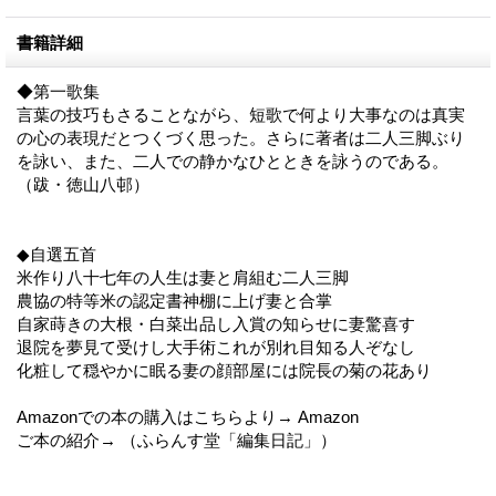
書籍詳細
◆第一歌集
言葉の技巧もさることながら、短歌で何より大事なのは真実
の心の表現だとつくづく思った。さらに著者は二人三脚ぶり
を詠い、また、二人での静かなひとときを詠うのである。
（跋・徳山八邨）
◆自選五首
米作り八十七年の人生は妻と肩組む二人三脚
農協の特等米の認定書神棚に上げ妻と合掌
自家蒔きの大根・白菜出品し入賞の知らせに妻驚喜す
退院を夢見て受けし大手術これが別れ目知る人ぞなし
化粧して穏やかに眠る妻の顔部屋には院長の菊の花あり
Amazonでの本の購入はこちらより→ Amazon
ご本の紹介→ （ふらんす堂「編集日記」）