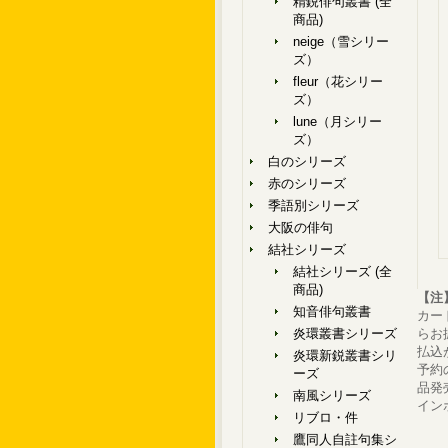
精鋭俳句叢書 (全
商品)
neige（雪シリー
ズ）
fleur（花シリー
ズ）
lune（月シリー
ズ）
白のシリーズ
赤のシリーズ
季語別シリーズ
大阪の俳句
結社シリーズ
結社シリーズ (全
商品)
【注
知音俳句叢書
カー
炎環叢書シリーズ
らお
払込
炎環新鋭叢書シリ
予約
ーズ
品発
南風シリーズ
イン
リブロ・件
鷹同人自註句集シ