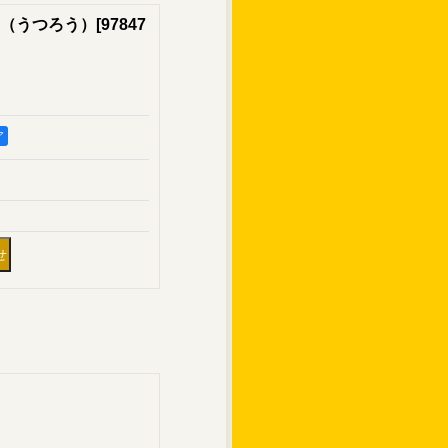
（うつろう）
[
97847
ア