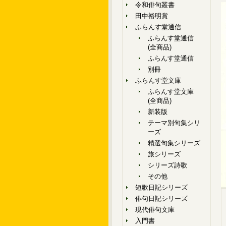
令和俳句叢書
田中裕明賞
ふらんす堂通信
ふらんす堂通信
(全商品)
ふらんす堂通信
別冊
ふらんす堂文庫
ふらんす堂文庫
(全商品)
新装版
テーマ別句集シリ
ーズ
精選句集シリーズ
旅シリーズ
シリーズ詩歌
その他
短歌日記シリーズ
俳句日記シリーズ
現代俳句文庫
入門書