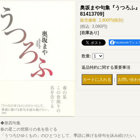
奥坂まや句集『うつろふ』
81413709
]
販売価格
:
2,800円
(税別)
(税込
:
3,080円
)
[在庫あり]
Facebookでシェ
数量
:
返品特約に関する重要事項
｜
◆第四句集
春の星この世限りの名を告ぐる
「うつろひゆくもの」のひとつとして、季語に捧げる俳句を詠み続けたい。