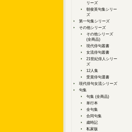
リーズ
朝俊英句集シリー
ズ
第一句集シリーズ
その他シリーズ
その他シリーズ
(全商品)
現代俳句叢書
女流俳句叢書
21世紀俳人シリー
ズ
12人集
受賞俳句選書
現代俳句女流シリーズ
句集
句集 (全商品)
単行本
全句集
合同句集
歳時記
私家版