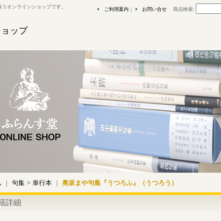
扱うオンラインショップです。
ご利用案内
｜
お問い合せ
商品検索
:
ショップ
ム
｜
句集
>
単行本
｜
奥坂まや句集『うつろふ』（うつろう）
籍詳細