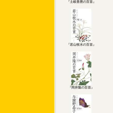
『土岐善麿の百首』
『若山牧水の百首』
『岡井隆の百首』