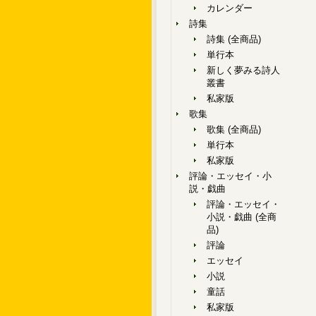
カレンダー
詩集
詩集 (全商品)
単行本
新しく夢みる詩人
叢書
私家版
歌集
歌集 (全商品)
単行本
私家版
評論・エッセイ・小
説・戯曲
評論・エッセイ・
小説・戯曲 (全商
品)
評論
エッセイ
小説
童話
私家版