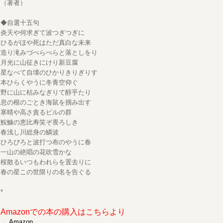
（著者）
◆自選十五句
炎天や何求ぎて波つぎつぎに
ひるがほや死はただ真白な未来
造り滝みづべらべらと落としをり
月光に山征きにけり新豆腐
星なべて自壊のひかりきりぎりす
本ひらくやうに冬青空仰ぐ
野に山に枯みなぎりて醇乎たり
息の根のごとき海鼠を掴み出す
寒晴や高さ貪るビルの群
鮟鱇の恵比寿笑ぞ畏ろしき
春浅し川総身の鱗波
ひろびろと波打つ布のやうに春
一山の絶唱の花吹雪かな
桜散るいつもわれらを置去りに
春の星この世限りの名を告ぐる
*
Amazonでの本の購入はこちらより
→
Amazon