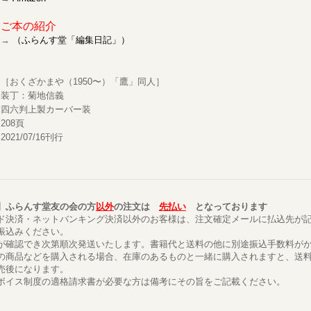
ご本の紹介
→
（ふらんす堂「編集日記」）
［おくざかまや（1950〜）「鷹」同人］
装丁：菊地信義
四六判上製カーバー装
208頁
2021/07/16刊行
】ふらんす堂友の会の方
以外
の注文は
先払い
となっております
ド決済・ネットバンキング決済以外のお客様は、注文確定メールに払込先が
振込みください。
が確認でき次第順次発送いたします。書籍代と送料の他に別途振込手数料が
の商品などを購入される場合、在庫のあるものと一緒に購入されますと、送
売後になります。
ボイス制度の適格請求書が必要な方は備考にその旨をご記載ください。