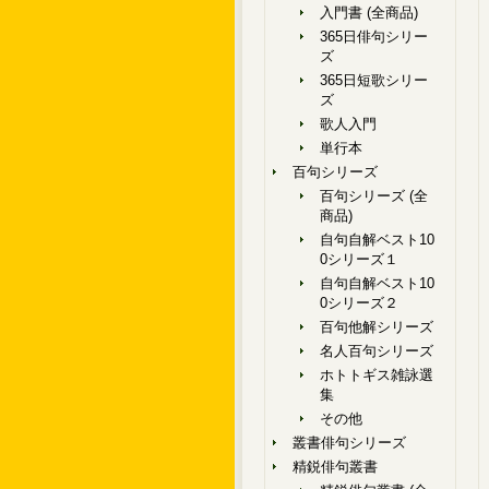
入門書 (全商品)
365日俳句シリー
ズ
365日短歌シリー
ズ
歌人入門
単行本
百句シリーズ
百句シリーズ (全
商品)
自句自解ベスト10
0シリーズ１
自句自解ベスト10
0シリーズ２
百句他解シリーズ
名人百句シリーズ
ホトトギス雑詠選
集
その他
叢書俳句シリーズ
精鋭俳句叢書