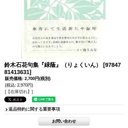
鈴木石花句集『緑蔭』（りょくいん）
[97847
81413631]
販売価格
:
2,700円
(税別)
(税込
:
2,970円
)
[【在庫切れ】]
返品特約に関する重要事項