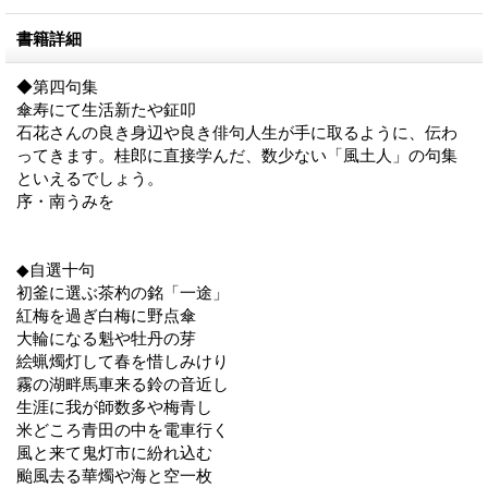
書籍詳細
◆第四句集
傘寿にて生活新たや鉦叩
石花さんの良き身辺や良き俳句人生が手に取るように、伝わ
ってきます。桂郎に直接学んだ、数少ない「風土人」の句集
といえるでしょう。
序・南うみを
◆自選十句
初釜に選ぶ茶杓の銘「一途」
紅梅を過ぎ白梅に野点傘
大輪になる魁や牡丹の芽
絵蝋燭灯して春を惜しみけり
霧の湖畔馬車来る鈴の音近し
生涯に我が師数多や梅青し
米どころ青田の中を電車行く
風と来て鬼灯市に紛れ込む
颱風去る華燭や海と空一枚