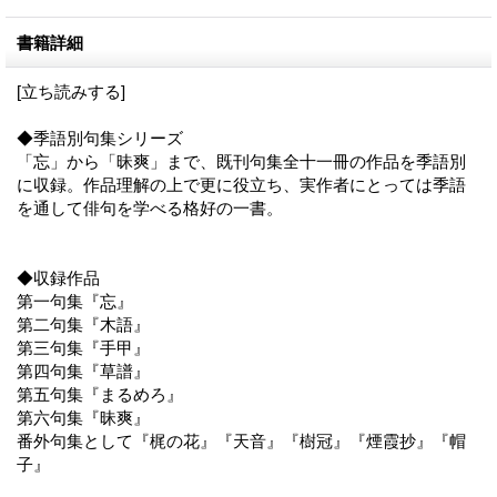
書籍詳細
[立ち読みする]
◆季語別句集シリーズ
「忘」から「昧爽」まで、既刊句集全十一冊の作品を季語別
に収録。作品理解の上で更に役立ち、実作者にとっては季語
を通して俳句を学べる格好の一書。
◆収録作品
第一句集『忘』
第二句集『木語』
第三句集『手甲』
第四句集『草譜』
第五句集『まるめろ』
第六句集『昧爽』
番外句集として『梶の花』『天音』『樹冠』『煙霞抄』『帽
子』