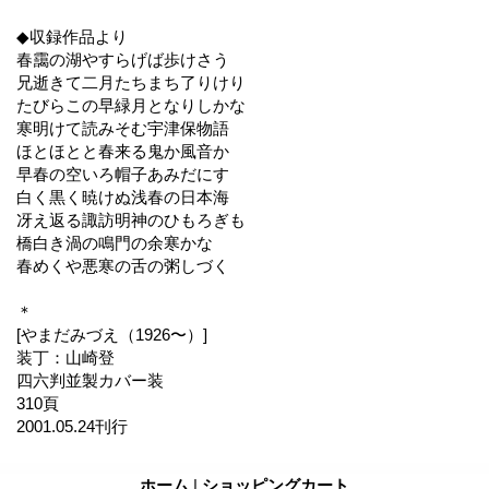
◆収録作品より
春靄の湖やすらげば歩けさう
兄逝きて二月たちまち了りけり
たびらこの早緑月となりしかな
寒明けて読みそむ宇津保物語
ほとほとと春来る鬼か風音か
早春の空いろ帽子あみだにす
白く黒く暁けぬ浅春の日本海
冴え返る諏訪明神のひもろぎも
橋白き渦の鳴門の余寒かな
春めくや悪寒の舌の粥しづく
＊
[やまだみづえ（1926〜）]
装丁：山崎登
四六判並製カバー装
310頁
2001.05.24刊行
ホーム
|
ショッピングカート