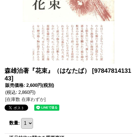
森雄治著『花束』（はなたば）
[97847814131
43]
販売価格
:
2,600円
(税別)
(税込
:
2,860円
)
[在庫数 在庫わずか]
数量
: