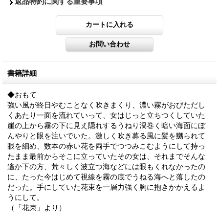
返品特約に関する重要事項
書籍詳細
◆おもて
強い風が終日やむことなく吹きまくり、濃い霧がおびただし
くあたり一面を流れていって、女はじっと立ちつくしていた
崖の上から霧の下に見え隠れするうねり渦巻く暗い海面にぼ
んやりと眼を注いでいた。激しく吹き募る風に髪を嬲られて
眼を細め、数本の赤い花を両手でつつみこむようにして持っ
たまま最前からそこに立っていたその女は、それまでそんな
遙か下の方、荒々しく波立つ海などには眼もくれなかったの
に、たった今はじめて視線を霧の底でうねる海へと落したの
だった。手にしていた花束を一層力強く胸に抱きかかえるよ
うにして。
（「花束」より）