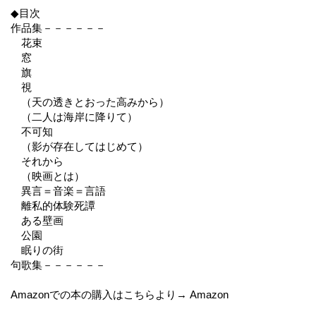
◆目次
作品集－－－－－－
花束
窓
旗
視
（天の透きとおった高みから）
（二人は海岸に降りて）
不可知
（影が存在してはじめて）
それから
（映画とは）
異言＝音楽＝言語
離私的体験死譚
ある壁画
公園
眠りの街
句歌集－－－－－－
Amazonでの本の購入はこちらより→ Amazon