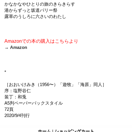
かなかなやひとりの旅のきらきらす
港からずっと坂道パリー祭
露草のうしろに六さいのわたし
Amazonでの本の購入はこちらより
→
Amazon
*
［おおいけみき（1956〜）「遊牧」「海原」同人］
序：塩野谷仁
装丁：和兎
A5判ペーパーバックスタイル
72頁
2020/9/4刊行
ホーム
|
ショッピングカート