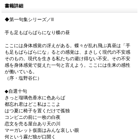
書籍詳細
◆第一句集シリーズ／II
手も足もばらばらになり蝶の昼
ここには身体感覚の冴えがある。蝶々が乱れ飛ぶ真昼は「手
も足もばらばらにな」るとの感覚は、まさしく現代の不安感
そのもの。現代を生きる私たちの避け得ない不安。その不安
感を身体感覚で捉えた一句と言えよう。ここには生来の感性
が働いている。
（序・塩野谷仁）
◆自選十句
きっと瑠璃色香水に色あらば
都忘れ君はどこ私はここよ
はつ夏に椅子を置くだけで孤独
コンビニの前に一枚の白夜
恋文を売る屋台あり天の川
マーガレット仮面はみんな哀しい眼
何という霧だ狼が口開く