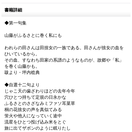
書籍詳細
◆第一句集
山藤がふるさとに巻く私にも
われらの田さんは田捨女の一族である。田さんが捨女の血を
ひいているから。
その血、すなわち田家の系譜のようなものが、故郷や「私」
を巻く山藤かも。
跋より・坪内稔典
◆自選十二句より
じゃこ天の歯ざわりほどの去年今年
穴ひとつ持ちて定規の日永かな
ふるさとのさざなみミファソ耳菜草
桐の花捨女の声を真似てみる
蛍火や他人になっていく途中
流星をひとつ投げ込み米をとぐ
旅に出てザボンのように眠りたし