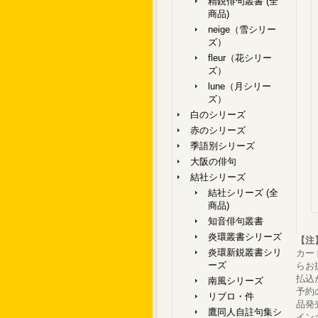
精鋭俳句叢書 (全
商品)
neige（雪シリー
ズ）
fleur（花シリー
ズ）
lune（月シリー
ズ）
白のシリーズ
赤のシリーズ
季語別シリーズ
大阪の俳句
結社シリーズ
結社シリーズ (全
商品)
知音俳句叢書
炎環叢書シリーズ
【注
炎環新鋭叢書シリ
カー
ーズ
らお
払込
南風シリーズ
予約
リブロ・件
品発
鷹同人自註句集シ
イン