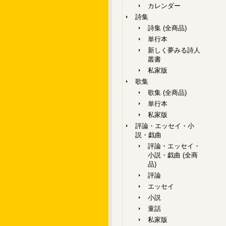
カレンダー
詩集
詩集 (全商品)
単行本
新しく夢みる詩人
叢書
私家版
歌集
歌集 (全商品)
単行本
私家版
評論・エッセイ・小
説・戯曲
評論・エッセイ・
小説・戯曲 (全商
品)
評論
エッセイ
小説
童話
私家版