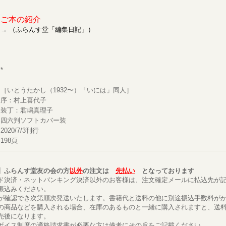
ご本の紹介
→
（ふらんす堂「編集日記」）
*
［いとうたかし（1932〜）「いには」同人］
序：村上喜代子
装丁：君嶋真理子
四六判ソフトカバー装
2020/7/3刊行
198頁
】ふらんす堂友の会の方
以外
の注文は
先払い
となっております
ド決済・ネットバンキング決済以外のお客様は、注文確定メールに払込先が
振込みください。
が確認でき次第順次発送いたします。書籍代と送料の他に別途振込手数料が
の商品などを購入される場合、在庫のあるものと一緒に購入されますと、送
売後になります。
ボイス制度の適格請求書が必要な方は備考にその旨をご記載ください。