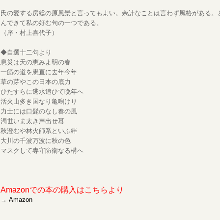
氏の愛する房総の原風景と言ってもよい。余計なことは言わず風格がある。
んできて私の好む句の一つである。
（序・村上喜代子）
◆自選十二句より
息災は天の恵みよ明の春
一筋の道を愚直に去年今年
草の芽やこの日本の底力
ひたすらに逃水追ひて晩年へ
活火山多き国なり亀鳴けり
力士には口髭のなし春の風
濁世いま太き声出せ蟇
秋澄むや林火師系といふ絆
大川の千波万波に秋の色
マスクして専守防衛なる構へ
Amazonでの本の購入はこちらより
→
Amazon