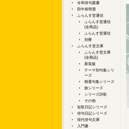
令和俳句叢書
田中裕明賞
ふらんす堂通信
ふらんす堂通信
(全商品)
ふらんす堂通信
別冊
ふらんす堂文庫
ふらんす堂文庫
(全商品)
新装版
テーマ別句集シリ
ーズ
精選句集シリーズ
旅シリーズ
シリーズ詩歌
その他
短歌日記シリーズ
俳句日記シリーズ
現代俳句文庫
入門書