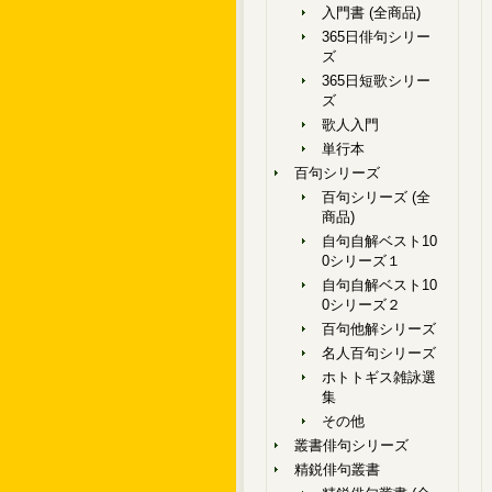
入門書 (全商品)
365日俳句シリー
ズ
365日短歌シリー
ズ
歌人入門
単行本
百句シリーズ
百句シリーズ (全
商品)
自句自解ベスト10
0シリーズ１
自句自解ベスト10
0シリーズ２
百句他解シリーズ
名人百句シリーズ
ホトトギス雑詠選
集
その他
叢書俳句シリーズ
精鋭俳句叢書