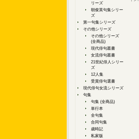
リーズ
朝俊英句集シリー
ズ
第一句集シリーズ
その他シリーズ
その他シリーズ
(全商品)
現代俳句叢書
女流俳句叢書
21世紀俳人シリー
ズ
12人集
受賞俳句選書
現代俳句女流シリーズ
句集
句集 (全商品)
単行本
全句集
合同句集
歳時記
私家版