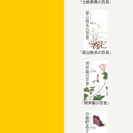
『土岐善麿の百首』
『若山牧水の百首』
『岡井隆の百首』