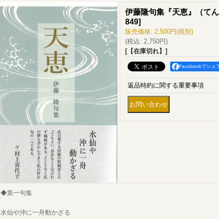
伊藤隆句集『天恵』（てん
849
]
販売価格
:
2,500円
(税別)
(税込
:
2,750円
)
[【在庫切れ】]
Facebookでシェ
返品特約に関する重要事項
◆第一句集
水仙や沖に一舟動かざる