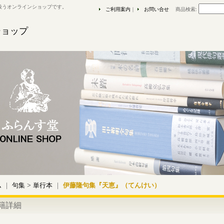
扱うオンラインショップです。
ご利用案内
｜
お問い合せ
商品検索
:
ショップ
ム
｜
句集
>
単行本
｜
伊藤隆句集『天恵』（てんけい）
籍詳細