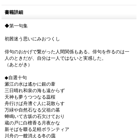
書籍詳細
◆第一句集
初茜迷う思いにみおつくし
俳句のおかげで繋がった人間関係もある。俳句を作るのは一
人のときだが、自分は一人ではないと実感した。
（あとがき）
◆自選十句
澱江の水は遙かに銀の葦
三日晴れ和泉の海も遠からず
天神も夢うつつなる蕊桜
舟行けば舟漕ぐ人に花散らす
万緑や自然石なる父祖の墓
蝉鳴いて古坂の石欠けており
蔵の戸に白檀香る月夜かな
新そばを啜る足軽ボランティア
川舟の一艘消える冬の靄