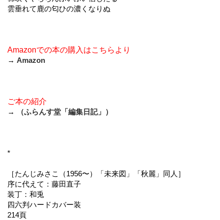
雲垂れて鹿の匂ひの濃くなりぬ
Amazonでの本の購入はこちらより
→
Amazon
ご本の紹介
→
（ふらんす堂「編集日記」）
*
［たんじみさこ（1956〜）「未来図」「秋麗」同人］
序に代えて：藤田直子
装丁：和兎
四六判ハードカバー装
214頁