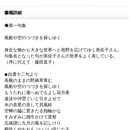
書籍詳細
◆第一句集
風船や空のつづきを探しゆく
身近な物から大きな世界へと視野を広げてゆく美佐子さん。
句集名となった句が美佐子さんの世界をよく表している。
（序に代えて・藤田直子）
◆自選十二句より
長靴のままの黙祷草青む
風船や空のつづきを探しゆく
もうたれに逢へぬでもよし花月夜
遠泳や沖雲ぐいと引きよせて
水の音星の音して貝風鈴
空蝉の脇に置きたる指輪かな
すみずみに雑巾かけて星祭
五線譜に九月の風を記しけり
棉吹くやちちんぷいぷい信じたる