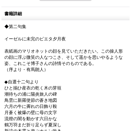
書籍詳細
◆第二句集
イーゼルに未完のピエタ夕月夜
表紙画のマリオネットの顔を見ていただきたい。この操人形
の顔に浮ぶ微笑の人なつこさ、そして遥かを思いやるような
姿、これこそ博子さんの詩情そのものである。
（序より・有馬朗人）
◆自選十二句より
ひと揃ひ産衣の乾く木の芽垣
潮待ちの浦に陽炎旅人の碑
鳥雲に新羅使節の蒼き地図
六月の牛に霽れの日飾り鞍
月蒼く被爆の壁に母の文字
流燈の闇を動かす六日かな
鶴万羽まだ折り足らず夏深し
新涼の木霊と遊ぶホルン吹き