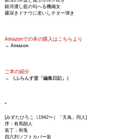
銀河濃し藍の匂へる機織女
霧深きドナウに老いしチター弾き
Amazonでの本の購入はこちらより
→
Amazon
ご本の紹介
→
（ふらんす堂「編集日記」）
*
[みずたひろこ（1942〜）「天為」同人]
序：有馬朗人
装丁：和兎
四六判ソフトカバー装