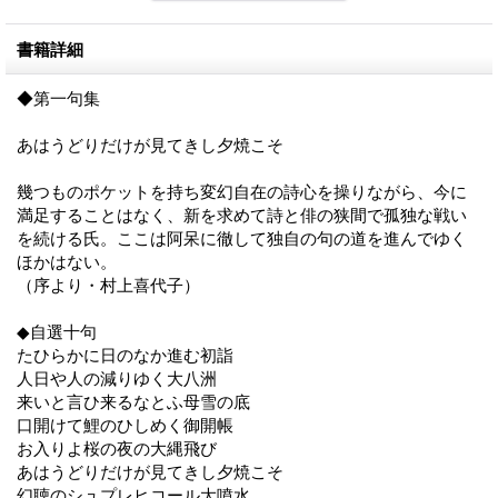
書籍詳細
◆第一句集
あはうどりだけが見てきし夕焼こそ
幾つものポケットを持ち変幻自在の詩心を操りながら、今に
満足することはなく、新を求めて詩と俳の狭間で孤独な戦い
を続ける氏。ここは阿呆に徹して独自の句の道を進んでゆく
ほかはない。
（序より・村上喜代子）
◆自選十句
たひらかに日のなか進む初詣
人日や人の減りゆく大八洲
来いと言ひ来るなとふ母雪の底
口開けて鯉のひしめく御開帳
お入りよ桜の夜の大縄飛び
あはうどりだけが見てきし夕焼こそ
幻聴のシュプレヒコール大噴水