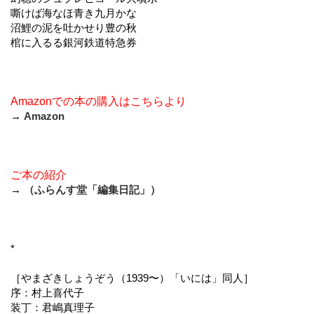
嘶けば海なほ青き九月かな
沼鯉の泥を吐かせり豊の秋
棺に入るる銀河鉄道特急券
Amazonでの本の購入はこちらより
→
Amazon
ご本の紹介
→
（ふらんす堂「編集日記」）
*
［やまざきしょうぞう（1939〜）「いには」同人］
序：村上喜代子
装丁：君嶋真理子