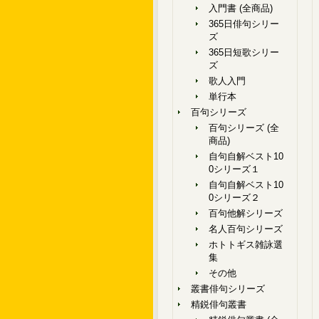
入門書 (全商品)
365日俳句シリー
ズ
365日短歌シリー
ズ
歌人入門
単行本
百句シリーズ
百句シリーズ (全
商品)
自句自解ベスト10
0シリーズ１
自句自解ベスト10
0シリーズ２
百句他解シリーズ
名人百句シリーズ
ホトトギス雑詠選
集
その他
叢書俳句シリーズ
精鋭俳句叢書