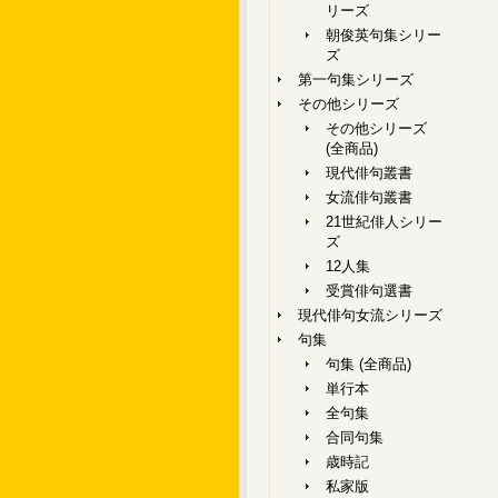
リーズ
朝俊英句集シリー
ズ
第一句集シリーズ
その他シリーズ
その他シリーズ
(全商品)
現代俳句叢書
女流俳句叢書
21世紀俳人シリー
ズ
12人集
受賞俳句選書
現代俳句女流シリーズ
句集
句集 (全商品)
単行本
全句集
合同句集
歳時記
私家版