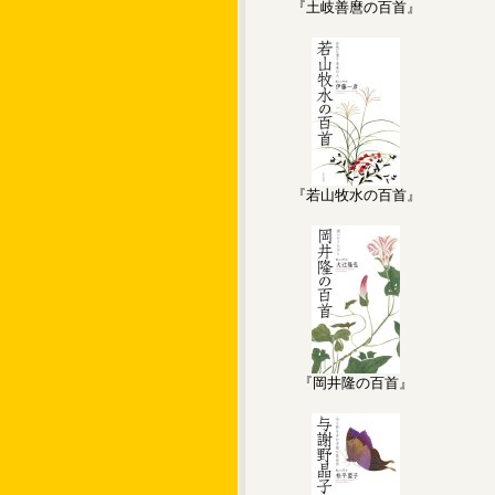
『土岐善麿の百首』
『若山牧水の百首』
『岡井隆の百首』