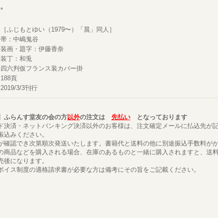
*
［ふじもとゆい（1979〜）「晨」同人］
帯：中嶋鬼谷
装画・題字：伊藤香奈
装丁：和兎
四六判仮フランス装カバー掛
188頁
2019/3/3刊行
】ふらんす堂友の会の方
以外
の注文は
先払い
となっております
ド決済・ネットバンキング決済以外のお客様は、注文確定メールに払込先が
振込みください。
が確認でき次第順次発送いたします。書籍代と送料の他に別途振込手数料が
の商品などを購入される場合、在庫のあるものと一緒に購入されますと、送
売後になります。
ボイス制度の適格請求書が必要な方は備考にその旨をご記載ください。