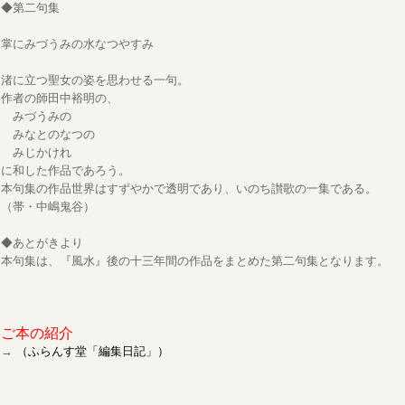
◆第二句集
掌にみづうみの水なつやすみ
渚に立つ聖女の姿を思わせる一句。
作者の師田中裕明の、
みづうみの
みなとのなつの
みじかけれ
に和した作品であろう。
本句集の作品世界はすずやかで透明であり、いのち讃歌の一集である。
（帯・中嶋鬼谷）
◆あとがきより
本句集は、『風水』後の十三年間の作品をまとめた第二句集となります。
ご本の紹介
→
（ふらんす堂「編集日記」）