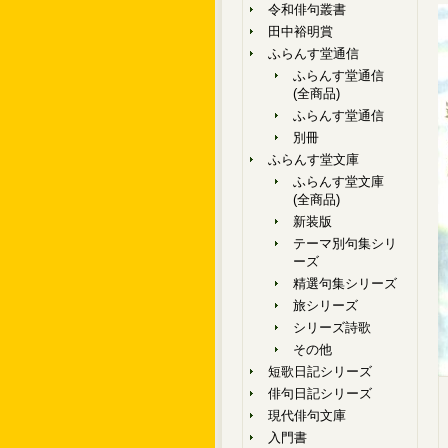
令和俳句叢書
田中裕明賞
ふらんす堂通信
ふらんす堂通信
(全商品)
ふらんす堂通信
別冊
ふらんす堂文庫
ふらんす堂文庫
(全商品)
新装版
テーマ別句集シリ
ーズ
精選句集シリーズ
旅シリーズ
シリーズ詩歌
その他
短歌日記シリーズ
俳句日記シリーズ
現代俳句文庫
入門書