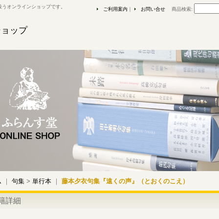
扱うオンラインショップです。
ご利用案内
｜
お問い合せ
商品検索
:
ショップ
ム
｜
句集
>
単行本
｜
藤本夕衣句集『遠くの声』（とおくのこえ）
籍詳細