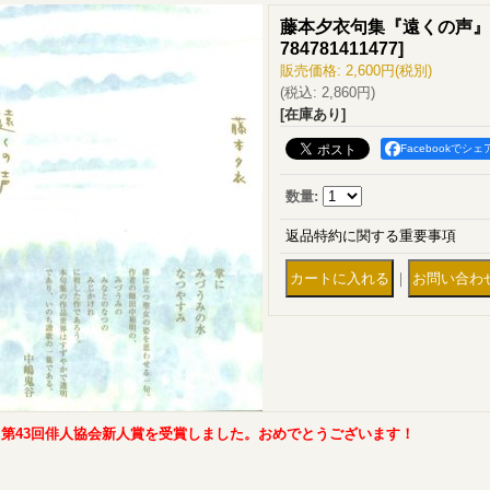
藤本夕衣句集『遠くの声』
784781411477
]
販売価格
:
2,600円
(税別)
(税込
:
2,860円
)
[在庫あり]
Facebookでシェ
数量
:
返品特約に関する重要事項
｜
第43回俳人協会新人賞を受賞しました。おめでとうございます！