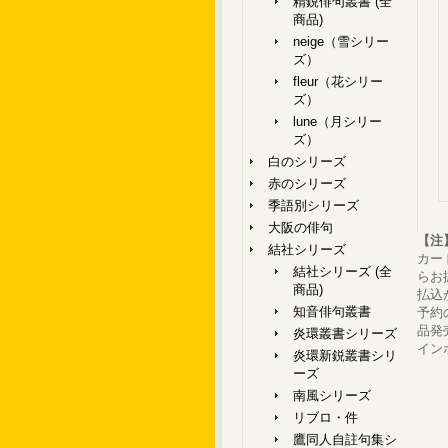
精鋭俳句叢書 (全
商品)
neige（雪シリー
ズ）
fleur（花シリー
ズ）
lune（月シリー
ズ）
白のシリーズ
赤のシリーズ
季語別シリーズ
大阪の俳句
【注
結社シリーズ
カー
結社シリーズ (全
らお
商品)
払込
知音俳句叢書
予約
品発
炎環叢書シリーズ
イン
炎環新鋭叢書シリ
ーズ
南風シリーズ
リブロ・件
鷹同人自註句集シ