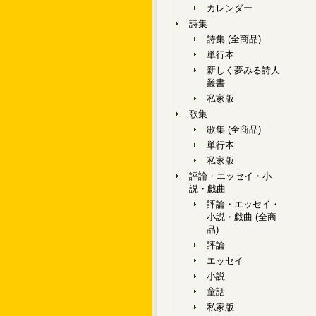
カレンダー
詩集
詩集 (全商品)
単行本
新しく夢みる詩人
叢書
私家版
歌集
歌集 (全商品)
単行本
私家版
評論・エッセイ・小
説・戯曲
評論・エッセイ・
小説・戯曲 (全商
品)
評論
エッセイ
小説
童話
私家版