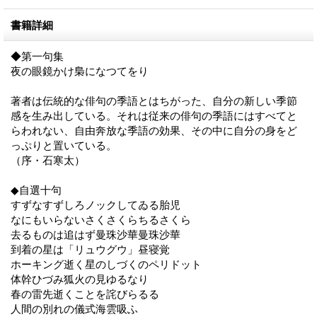
書籍詳細
◆第一句集
夜の眼鏡かけ梟になつてをり
著者は伝統的な俳句の季語とはちがった、自分の新しい季節
感を生み出している。それは従来の俳句の季語にはすべてと
らわれない、自由奔放な季語の効果、その中に自分の身をど
っぷりと置いている。
（序・石寒太）
◆自選十句
すずなすずしろノックしてゐる胎児
なにもいらないさくさくらちるさくら
去るものは追はず曼珠沙華曼珠沙華
到着の星は「リュウグウ」昼寝覚
ホーキング逝く星のしづくのペリドット
体幹ひづみ狐火の見ゆるなり
春の雷先逝くことを詫びらるる
人間の別れの儀式海雲吸ふ