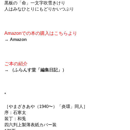
黒板の「命」一文字吹雪きけり
人はみなひとりにもどりかいつぶり
Amazonでの本の購入はこちらより
→
Amazon
ご本の紹介
→
（ふらんす堂「編集日記」）
*
［やまざきあや（1940〜）「炎環」同人］
序：石寒太
装丁：和兎
四六判上製薄表紙カバー装