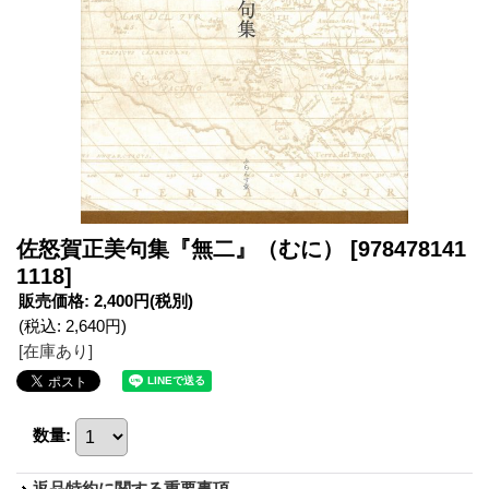
佐怒賀正美句集『無二』（むに）
[978478141
1118]
販売価格
:
2,400円
(税別)
(税込
:
2,640円
)
[在庫あり]
数量
:
返品特約に関する重要事項