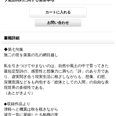
書籍詳細
◆第七句集
無二の世を落葉の孔の網目越し
私を引きつけてやまないのは、自然や風土の中で育ってきた
最短定型詩の、感受性と想像力に満ちた「詩」のあり方であ
り、虚実鬩ぎ合う現実生活に根ざしながらも、想像、幻想、
深層意識などをも内包する「総体としての人間」の自由な表
現世界の多様性である。
（あとがきより）
◆収録作品より
津軽へと機翼は秋を梳きながら
箴言一気に凝縮したる柘榴の実