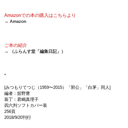
Amazonでの本の購入はこちらより
→
Amazon
ご本の紹介
→
（ふらんす堂「編集日記」）
*
[みつもりてつじ（1959〜2015）「郭公」「白茅」同人]
編者：舘野豊
装丁：君嶋真理子
四六判ソフトカバー装
256頁
2018/9/20刊行