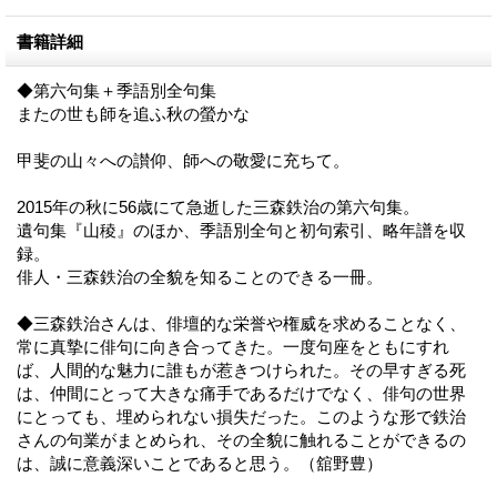
書籍詳細
◆第六句集＋季語別全句集
またの世も師を追ふ秋の螢かな
甲斐の山々への讃仰、師への敬愛に充ちて。
2015年の秋に56歳にて急逝した三森鉄治の第六句集。
遺句集『山稜』のほか、季語別全句と初句索引、略年譜を収
録。
俳人・三森鉄治の全貌を知ることのできる一冊。
◆三森鉄治さんは、俳壇的な栄誉や権威を求めることなく、
常に真摯に俳句に向き合ってきた。一度句座をともにすれ
ば、人間的な魅力に誰もが惹きつけられた。その早すぎる死
は、仲間にとって大きな痛手であるだけでなく、俳句の世界
にとっても、埋められない損失だった。このような形で鉄治
さんの句業がまとめられ、その全貌に触れることができるの
は、誠に意義深いことであると思う。（舘野豊）