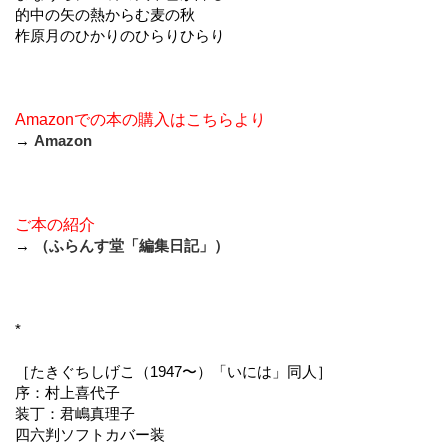
的中の矢の熱からむ麦の秋
柞原月のひかりのひらりひらり
Amazonでの本の購入はこちらより
→
Amazon
ご本の紹介
→
（ふらんす堂「編集日記」）
*
［たきぐちしげこ（1947〜）「いには」同人］
序：村上喜代子
装丁：君嶋真理子
四六判ソフトカバー装