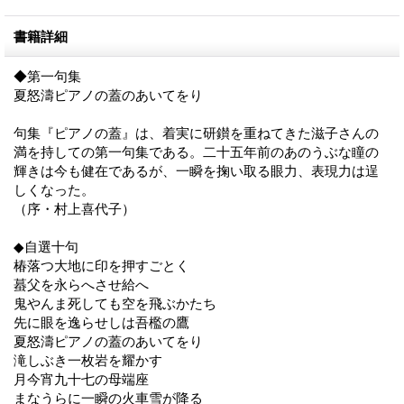
書籍詳細
◆第一句集
夏怒濤ピアノの蓋のあいてをり
句集『ピアノの蓋』は、着実に研鑚を重ねてきた滋子さんの
満を持しての第一句集である。二十五年前のあのうぶな瞳の
輝きは今も健在であるが、一瞬を掬い取る眼力、表現力は逞
しくなった。
（序・村上喜代子）
◆自選十句
椿落つ大地に印を押すごとく
蟇父を永らへさせ給へ
鬼やんま死しても空を飛ぶかたち
先に眼を逸らせしは吾檻の鷹
夏怒濤ピアノの蓋のあいてをり
滝しぶき一枚岩を耀かす
月今宵九十七の母端座
まなうらに一瞬の火車雪が降る