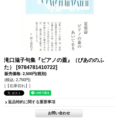
滝口滋子句集『ピアノの蓋』（ぴあののふ
た）
[9784781410722]
販売価格
:
2,500円
(税別)
(税込
:
2,750円
)
[【在庫切れ】]
返品特約に関する重要事項