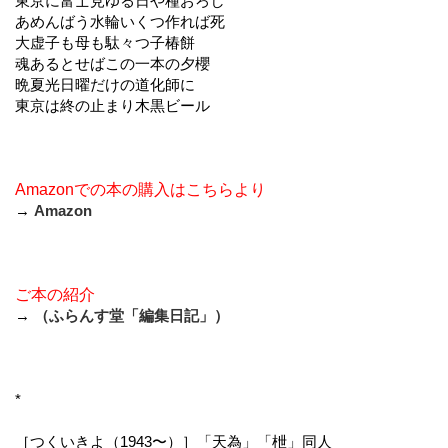
東京に富士見ゆる日や種おろし
あめんばう水輪いくつ作れば死
大虚子も母も駄々つ子椿餅
魂あるとせばこの一本の夕櫻
晩夏光日曜だけの道化師に
東京は終の止まり木黒ビール
Amazonでの本の購入はこちらより
→
Amazon
ご本の紹介
→
（ふらんす堂「編集日記」）
*
［つくいきよ（1943〜）］「天為」「枻」同人