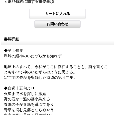
返品特約に関する重要事項
書籍詳細
◆第四句集
蝌蚪の紐神のいたづらかも知れず
地球上のすべて、今私がここに存在することも、詩を書くこ
ともすべて神のいたずらのように思える。
17年間の作品を収録した待望の第４句集。
◆自選十五句より
火星まで水を探しに旅始
野の石が一遍の墓小鳥来る
春眠の子が春眠を蹴つてをり
青草を摘む鬼婆とならぬやう