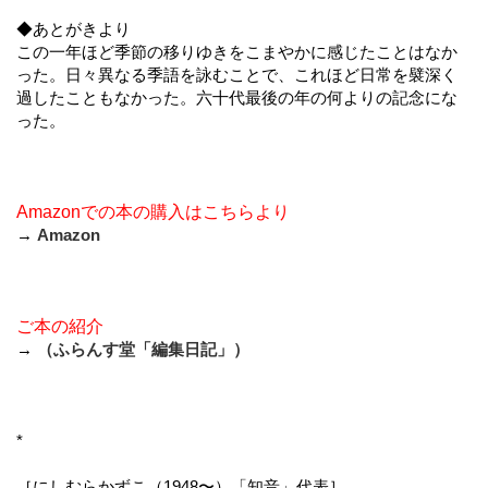
◆あとがきより
この一年ほど季節の移りゆきをこまやかに感じたことはなか
った。日々異なる季語を詠むことで、これほど日常を襞深く
過したこともなかった。六十代最後の年の何よりの記念にな
った。
Amazonでの本の購入はこちらより
→
Amazon
ご本の紹介
→
（ふらんす堂「編集日記」）
*
［にしむらかずこ（1948〜）「知音」代表］