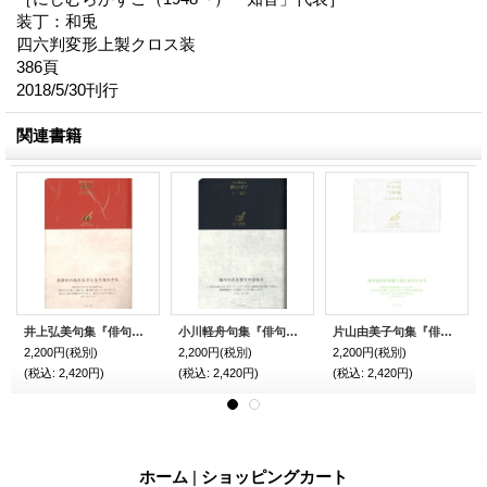
装丁：和兎
四六判変形上製クロス装
386頁
2018/5/30刊行
関連書籍
井上弘美句集『俳句日記2013 顔見世』（かおみせ）
小川軽舟句集『俳句日記2014 掌をかざす』（てをかざす）
片山由美子句集『俳句日記2015 昨日の花 今日の花』（きのうのはな きょうのはな）
2,200円
(税別)
2,200円
(税別)
2,200円
(税別)
(税込
:
2,420円)
(税込
:
2,420円)
(税込
:
2,420円)
ホーム
|
ショッピングカート