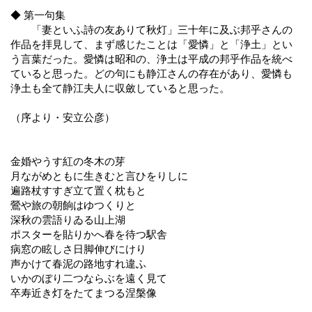
◆ 第一句集
「妻といふ詩の友ありて秋灯」三十年に及ぶ邦乎さんの
作品を拝見して、まず感じたことは「愛憐」と「浄土」とい
う言葉だった。愛憐は昭和の、浄土は平成の邦乎作品を統べ
ていると思った。どの句にも静江さんの存在があり、愛憐も
浄土も全て静江夫人に収斂していると思った。
（序より・安立公彦）
金婚やうす紅の冬木の芽
月ながめともに生きむと言ひをりしに
遍路杖すすぎ立て置く枕もと
鶯や旅の朝餉はゆつくりと
深秋の雲語りゐる山上湖
ポスターを貼りかへ春を待つ駅舎
病窓の眩しさ日脚伸びにけり
声かけて春泥の路地すれ違ふ
いかのぼり二つならぶを遠く見て
卒寿近き灯をたてまつる涅槃像