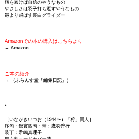
樏を履けば自信のやうなもの
やさしさは羽子打ち返すやうなもの
巌より飛ばす裏白グライダー
Amazonでの本の購入はこちらより
→
Amazon
ご本の紹介
→
（ふらんす堂「編集日記」）
*
［いながきいつお（1944〜）「狩」同人］
序句・鑑賞四句・帯：鷹羽狩行
装丁：君嶋真理子
四六判ハードカバー装