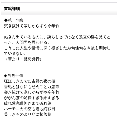
書籍詳細
◆第一句集
突き抜けて寂しからずや今年竹
ぬきん出ているものに、誇らしさではなく孤立の姿を見てと
った。人間界を思わせる。
こうした人生や世情に深く根ざした秀句佳句を今後も期待し
てやまない。
（帯より・鷹羽狩行）
◆自選十句
狂ほしきまでに吉野の夜の桜
善処とはなにもせぬこと万愚節
突き抜けて寂しからずや今年竹
ががんぼの足長すぎる細すぎる
破れ蓮完膚無きまで破れ蓮
ハーモニカの空も港も終戦日
美しきものより順に柿落葉