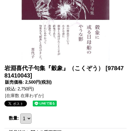
岩淵喜代子句集『穀象』（こくぞう）
[97847
81410043]
販売価格
:
2,500円
(税別)
(税込
:
2,750円
)
[在庫数 在庫わずか]
数量
: