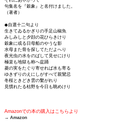
句集名を『穀象』と名付けました。
（著者）
◆自選十二句より
生きてゐるかぎりの手足山椒魚
みしみしと夕顔の花ひらきけり
穀象に或る日母船のやうな影
水母また骨を探してただよへり
夜光虫の水をのばして見せにけり
極楽も地獄も称へ盆踊
菱の実をたぐり寄せれば水も寄る
ゆきずりのえにしがすべて親鸞忌
冬桜ときどき雲の繫がれり
見慣れたる枯野を今日も眺めけり
Amazonでの本の購入はこちらより
→
Amazon