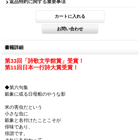
返品特約に関する重要事項
書籍詳細
第33回「詩歌文学館賞」受賞！
第11回日本一行詩大賞受賞！
◆第六句集
穀象に或る日母船のやうな影
米の害虫だという
小さな虫に
穀象と名付けたことこそが
俳味であり、
俳諧です。
それにあやかって