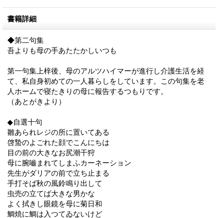
書籍詳細
◆第二句集
吾よりも母の手あたたかしいつも
第一句集上梓後、母のアルツハイマーが進行し介護生活を経
て、私自身初めての一人暮らしをしています。この句集を老
人ホームで寝たきりの母に報告するつもりです。
（あとがきより）
◆自選十句
雛あられレジの所に置いてある
啓蟄のよごれた顔でこんにちは
目の前の大きなお尻潮干狩
母に腕嚙まれてしまふカーネーション
先生がダリアの前で立ち止まる
手打そば秋の風鈴鳴り出して
虫売の立てば大きな男かな
よく拭きし眼鏡を母に菊日和
鯛焼に鯛は入つてゐないけど