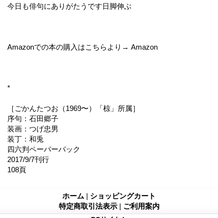
今日も俳句にありがたうです日脚伸ぶ
Amazonでの本の購入はこちらより→ Amazon
*
［ごかんたつお（1969〜）「椋」所属］
序句：石田郷子
装画：つげ忠男
装丁：和兎
四六判ペーパーバック
2017/9/7刊行
108頁
ホーム
|
ショッピングカート
特定商取引法表示
|
ご利用案内