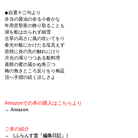
◆自選十二句より
弁当の醤油の余る小春かな
年用意聖夜の飾り取ることも
湖を船は出られず細雪
古草の高さに風の吹いてをり
春光や飯にかけたる塩見えず
壺焼に炎の先の触れにけり
月光の濁りつつある船料理
葛餅の蜜の届かぬ角三つ
梅の無きところ反りをり梅莚
頂へ手摺の続く涼しさよ
Amazonでの本の購入はこちらより
→
Amazon
ご本の紹介
→
（ふらんす堂「編集日記」）