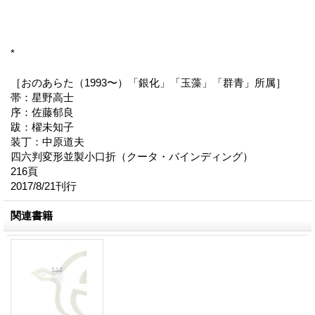
*
［おのあらた（1993〜）「銀化」「玉藻」「群青」所属］
帯：星野高士
序：佐藤郁良
跋：櫂未知子
装丁：中原道夫
四六判変形並製小口折（クータ・バインディング）
216頁
2017/8/21刊行
関連書籍