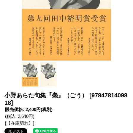
小野あらた句集『毫』（ごう）
[97847814098
18]
販売価格
:
2,400円
(税別)
(税込
:
2,640円
)
[【在庫切れ】]