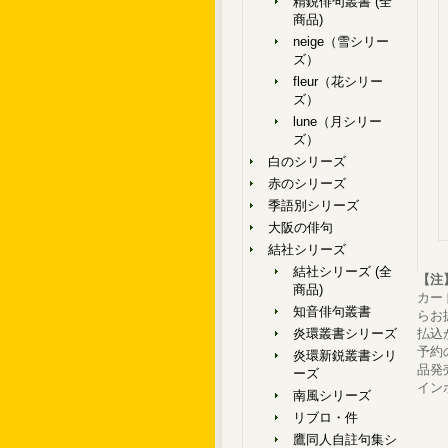
精鋭俳句叢書 (全
商品)
neige（雪シリー
ズ）
fleur（花シリー
ズ）
lune（月シリー
ズ）
白のシリーズ
赤のシリーズ
季語別シリーズ
大阪の俳句
結社シリーズ
結社シリーズ (全
【注
商品)
カー
知音俳句叢書
らお
炎環叢書シリーズ
払込
予約
炎環新鋭叢書シリ
品発
ーズ
イン
南風シリーズ
リブロ・件
鷹同人自註句集シ