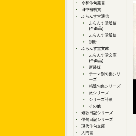
令和俳句叢書
田中裕明賞
ふらんす堂通信
ふらんす堂通信
(全商品)
ふらんす堂通信
別冊
ふらんす堂文庫
ふらんす堂文庫
(全商品)
新装版
テーマ別句集シリ
ーズ
精選句集シリーズ
旅シリーズ
シリーズ詩歌
その他
短歌日記シリーズ
俳句日記シリーズ
現代俳句文庫
入門書