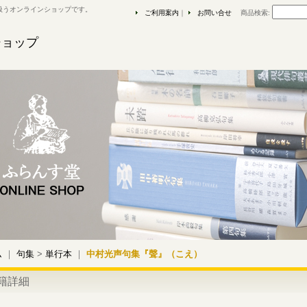
扱うオンラインショップです。
ご利用案内
｜
お問い合せ
商品検索
:
ショップ
ム
｜
句集
>
単行本
｜
中村光声句集『聲』（こえ）
籍詳細