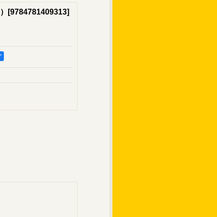
）
[
9784781409313
]
ア