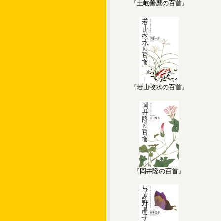
『土岐善麿の百首』
『若山牧水の百首』
『岡井隆の百首』