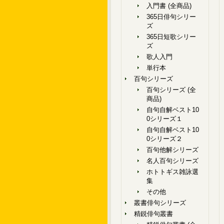
入門書 (全商品)
365日俳句シリー
ズ
365日短歌シリー
ズ
歌人入門
単行本
百句シリーズ
百句シリーズ (全
商品)
自句自解ベスト10
0シリーズ１
自句自解ベスト10
0シリーズ２
百句他解シリーズ
名人百句シリーズ
ホトトギス雑詠選
集
その他
叢書俳句シリーズ
精鋭俳句叢書