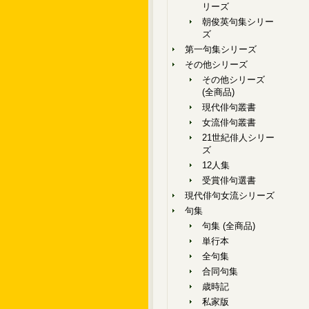
リーズ
朝俊英句集シリー
ズ
第一句集シリーズ
その他シリーズ
その他シリーズ
(全商品)
現代俳句叢書
女流俳句叢書
21世紀俳人シリー
ズ
12人集
受賞俳句選書
現代俳句女流シリーズ
句集
句集 (全商品)
単行本
全句集
合同句集
歳時記
私家版