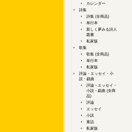
カレンダー
詩集
詩集 (全商品)
単行本
新しく夢みる詩人
叢書
私家版
歌集
歌集 (全商品)
単行本
私家版
評論・エッセイ・小
説・戯曲
評論・エッセイ・
小説・戯曲 (全商
品)
評論
エッセイ
小説
童話
私家版