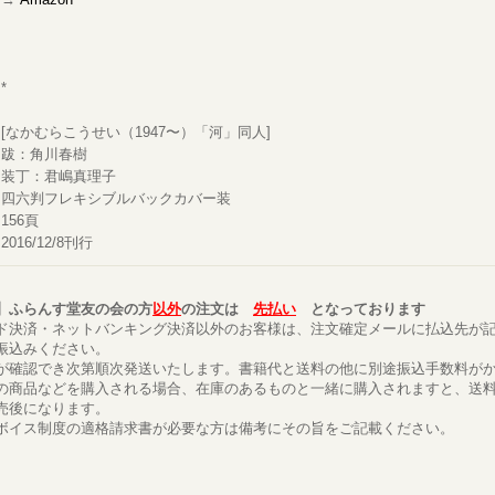
*
[なかむらこうせい（1947〜）「河」同人]
跋：角川春樹
装丁：君嶋真理子
四六判フレキシブルバックカバー装
156頁
2016/12/8刊行
】ふらんす堂友の会の方
以外
の注文は
先払い
となっております
ド決済・ネットバンキング決済以外のお客様は、注文確定メールに払込先が
振込みください。
が確認でき次第順次発送いたします。書籍代と送料の他に別途振込手数料が
の商品などを購入される場合、在庫のあるものと一緒に購入されますと、送
売後になります。
ボイス制度の適格請求書が必要な方は備考にその旨をご記載ください。