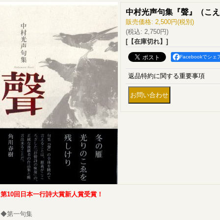
中村光声句集『聲』（こえ
販売価格
:
2,500円
(税別)
(税込
:
2,750円
)
[【在庫切れ】]
Facebookでシェ
返品特約に関する重要事項
第10回日本一行詩大賞新人賞受賞！
◆第一句集