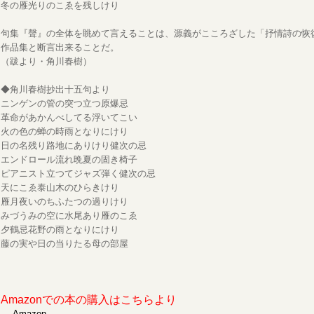
冬の雁光りのこゑを残しけり
句集『聲』の全体を眺めて言えることは、源義がこころざした「抒情詩の恢
作品集と断言出来ることだ。
（跋より・角川春樹）
◆角川春樹抄出十五句より
ニンゲンの管の突つ立つ原爆忌
革命があかんべしてる浮いてこい
火の色の蝉の時雨となりにけり
日の名残り路地にありけり健次の忌
エンドロール流れ晩夏の固き椅子
ピアニスト立つてジャズ弾く健次の忌
天にこゑ泰山木のひらきけり
雁月夜いのちふたつの過りけり
みづうみの空に水尾あり雁のこゑ
夕鶴忌花野の雨となりにけり
藤の実や日の当りたる母の部屋
Amazonでの本の購入はこちらより
→
Amazon