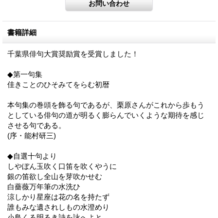
書籍詳細
千葉県俳句大賞奨励賞を受賞しました！
◆第一句集
佳きことのひそみてをらむ初暦
本句集の巻頭を飾る句であるが、栗原さんがこれから歩もう
としている俳句の道が明るく膨らんでいくような期待を感じ
させる句である。
(序・能村研三)
◆自選十句より
しやぼん玉吹く口笛を吹くやうに
銀の笛欲し全山を芽吹かせむ
白薔薇万年筆の水洗ひ
涼しかり星座は花の名を持たず
誰もみな遺されしもの水澄めり
小鳥くる明るき詩を詠へよと