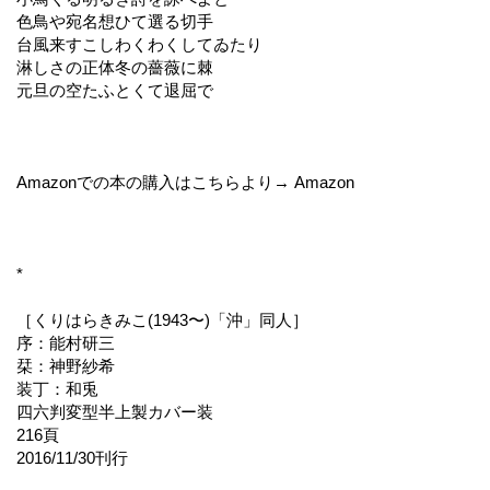
色鳥や宛名想ひて選る切手
台風来すこしわくわくしてゐたり
淋しさの正体冬の薔薇に棘
元旦の空たふとくて退屈で
Amazonでの本の購入はこちらより→ Amazon
*
［くりはらきみこ(1943〜)「沖」同人］
序：能村研三
栞：神野紗希
装丁：和兎
四六判変型半上製カバー装
216頁
2016/11/30刊行