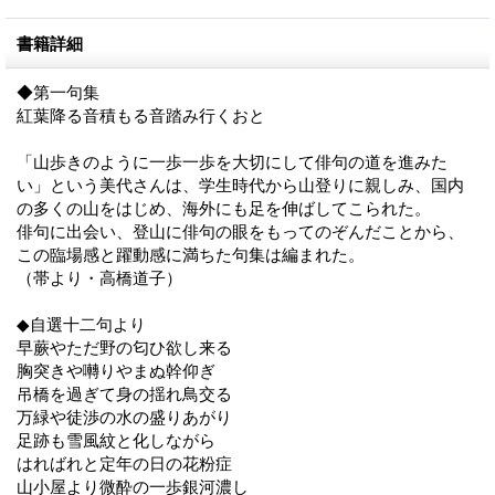
書籍詳細
◆第一句集
紅葉降る音積もる音踏み行くおと
「山歩きのように一歩一歩を大切にして俳句の道を進みた
い」という美代さんは、学生時代から山登りに親しみ、国内
の多くの山をはじめ、海外にも足を伸ばしてこられた。
俳句に出会い、登山に俳句の眼をもってのぞんだことから、
この臨場感と躍動感に満ちた句集は編まれた。
（帯より・高橋道子）
◆自選十二句より
早蕨やただ野の匂ひ欲し来る
胸突きや囀りやまぬ幹仰ぎ
吊橋を過ぎて身の揺れ鳥交る
万緑や徒渉の水の盛りあがり
足跡も雪風紋と化しながら
はればれと定年の日の花粉症
山小屋より微酔の一歩銀河濃し