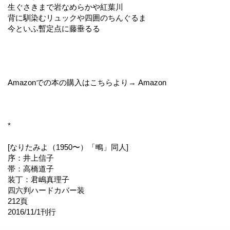
生ぐさきまで岩なめらかや紅葉川
背に馴染むリュックや四囲のちんぐるま
今といふ暫定点に藤垂るる
Amazonでの本の購入はこちらより→ Amazon
*
[なりたみよ（1950〜）「鴫」同人]
序：井上信子
帯：高橋道子
装丁：君嶋真理子
四六判ハードカバー装
212頁
2016/11/1刊行