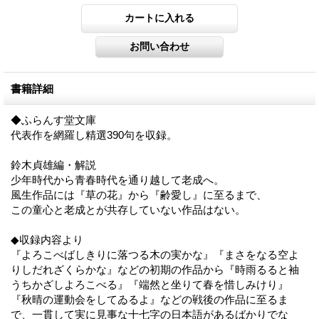
書籍詳細
◆ふらんす堂文庫
代表作を網羅し精選390句を収録。
鈴木貞雄編・解説
少年時代から青春時代を通り越して老成へ。
風生作品には『草の花』から『齢愛し』に至るまで、
この童心と老成とが共存していない作品はない。
◆収録内容より
『よろこべばしきりに落つる木の実かな』『まさをなる空よ
りしだれざくらかな』などの初期の作品から『時雨るると袖
うちかざしよろこべる』『端然と坐りて春を惜しみけり』
『秋晴の運動会をしてゐるよ』などの戦後の作品に至るま
で、一貫して実に見事な十七字の日本語があるばかりでな