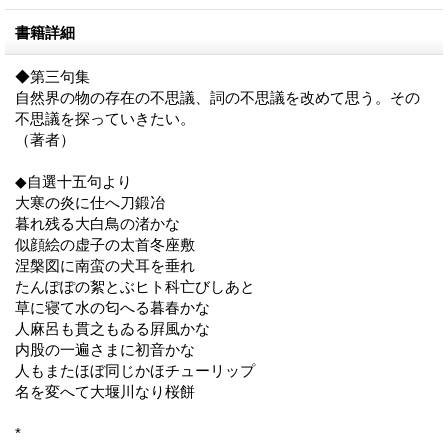
書籍詳細
◆第三句集
自然界の物の存在の不思議、詞の不思議を改めて思う。その
不思議を探っていきたい。
（著者）
◆自選十五句より
大寒の炎に仕へ刀鍛冶
暮れ残る大白鳥の渚かな
似顔絵の虚子の太首冬座敷
涅槃図に南蛮の犬耳を垂れ
たんぽぽの絮とぶヒト科亡びしあと
草に寝て水の匂へる暮春かな
人麻呂も貫之もゐる屛風かな
内股の一遍さまに初音かな
人もまたほぼ同じかほチューリップ
名を変へて大堰川なり桜餅
*