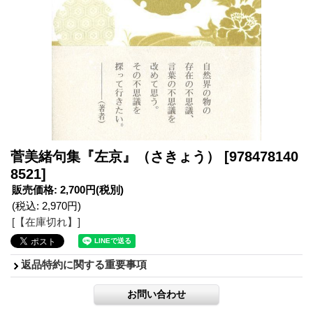
菅美緒句集『左京』（さきょう）
[978478140
8521]
販売価格
:
2,700円
(税別)
(税込
:
2,970円
)
[【在庫切れ】]
返品特約に関する重要事項