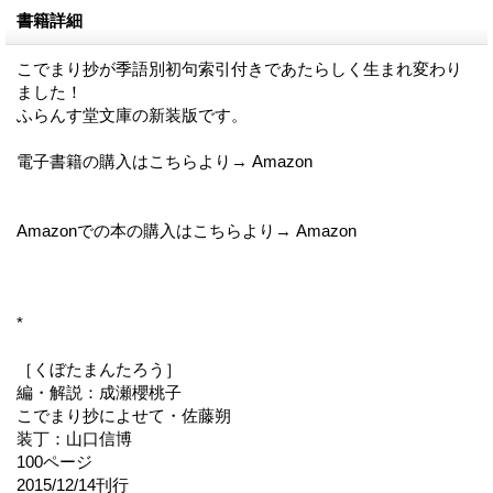
書籍詳細
こでまり抄が季語別初句索引付きであたらしく生まれ変わり
ました！
ふらんす堂文庫の新装版です。
電子書籍の購入はこちらより→ Amazon
Amazonでの本の購入はこちらより→ Amazon
*
［くぼたまんたろう］
編・解説：成瀬櫻桃子
こでまり抄によせて・佐藤朔
装丁：山口信博
100ページ
2015/12/14刊行