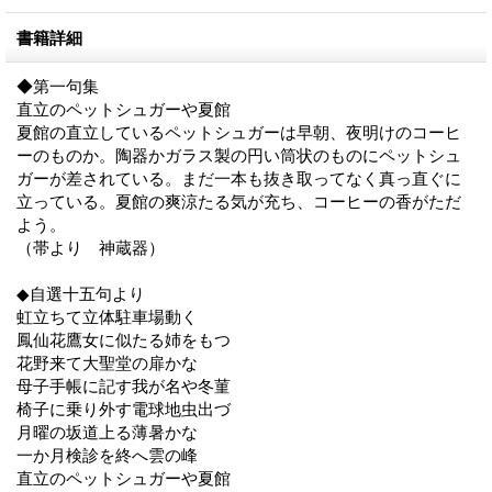
書籍詳細
◆第一句集
直立のペットシュガーや夏館
夏館の直立しているペットシュガーは早朝、夜明けのコーヒ
ーのものか。陶器かガラス製の円い筒状のものにペットシュ
ガーが差されている。まだ一本も抜き取ってなく真っ直ぐに
立っている。夏館の爽涼たる気が充ち、コーヒーの香がただ
よう。
（帯より 神蔵器）
◆自選十五句より
虹立ちて立体駐車場動く
鳳仙花鷹女に似たる姉をもつ
花野来て大聖堂の扉かな
母子手帳に記す我が名や冬菫
椅子に乗り外す電球地虫出づ
月曜の坂道上る薄暑かな
一か月検診を終へ雲の峰
直立のペットシュガーや夏館