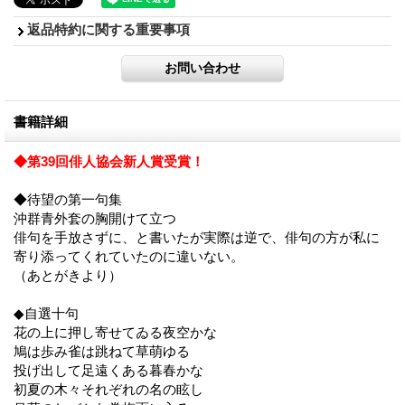
返品特約に関する重要事項
書籍詳細
◆第39回俳人協会新人賞受賞！
◆待望の第一句集
沖群青外套の胸開けて立つ
俳句を手放さずに、と書いたが実際は逆で、俳句の方が私に
寄り添ってくれていたのに違いない。
（あとがきより）
◆自選十句
花の上に押し寄せてゐる夜空かな
鳩は歩み雀は跳ねて草萌ゆる
投げ出して足遠くある暮春かな
初夏の木々それぞれの名の眩し