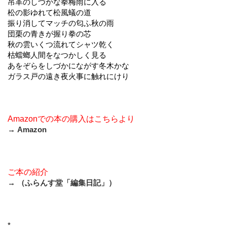
吊革のしづかな拳梅雨に入る
松の影ゆれて松風蟻の道
振り消してマッチの匂ふ秋の雨
団栗の青きが握り拳の芯
秋の雲いくつ流れてシャツ乾く
枯蟷螂人間をなつかしく見る
あをぞらをしづかにながす冬木かな
ガラス戸の遠き夜火事に触れにけり
Amazonでの本の購入はこちらより
→
Amazon
ご本の紹介
→
（ふらんす堂「編集日記」）
*