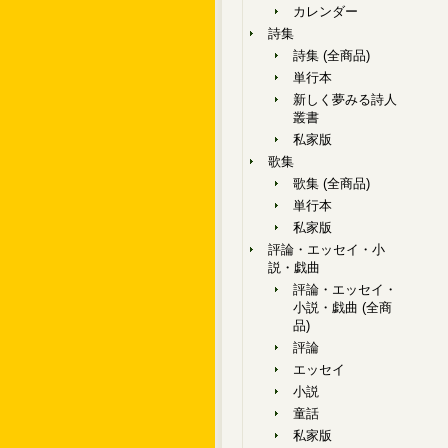
カレンダー
詩集
詩集 (全商品)
単行本
新しく夢みる詩人
叢書
私家版
歌集
歌集 (全商品)
単行本
私家版
評論・エッセイ・小
説・戯曲
評論・エッセイ・
小説・戯曲 (全商
品)
評論
エッセイ
小説
童話
私家版