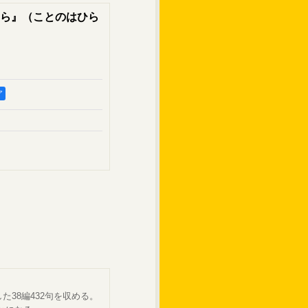
ら』（ことのはひら
ア
した38編432句を収める。