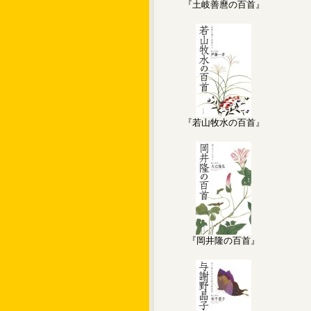
『土岐善麿の百首』
『若山牧水の百首』
『岡井隆の百首』