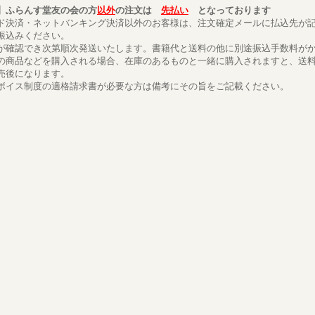
】ふらんす堂友の会の方
以外
の注文は
先払い
となっております
ド決済・ネットバンキング決済以外のお客様は、注文確定メールに払込先が
振込みください。
が確認でき次第順次発送いたします。書籍代と送料の他に別途振込手数料が
の商品などを購入される場合、在庫のあるものと一緒に購入されますと、送
売後になります。
ボイス制度の適格請求書が必要な方は備考にその旨をご記載ください。