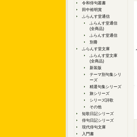
令和俳句叢書
田中裕明賞
ふらんす堂通信
ふらんす堂通信
(全商品)
ふらんす堂通信
別冊
ふらんす堂文庫
ふらんす堂文庫
(全商品)
新装版
テーマ別句集シリ
ーズ
精選句集シリーズ
旅シリーズ
シリーズ詩歌
その他
短歌日記シリーズ
俳句日記シリーズ
現代俳句文庫
入門書