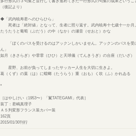
多行形式の３句集と並行して書き進めてきた一行形式の句集の成果というこ
（後記より）
◆「武内暁寿君へのひらひら」
死者は「絶対値」となって、生者に照り返す。武内暁寿十七歳十一か月
たうたうと葡萄（ぶだう）の中（なか）の瀬音（せおと）かな
「ぼくのパスを受けるのはアックンしかいません。アックンのパスを受
ん」
如月（きさらぎ）や霏霏（ひひ）と天球儀（てんきうぎ）の台座（だいざ）
星野、お前が負ってしまったサッカー人生を大切に生きよ。
葛（くず）の葉（は）に蟷螂（たうらう）重（おも）く吹（ふ）かれゐる
*
［はやしけい（1953〜）「鬣TATEGAMI」代表］
装丁：君嶋真理子
Ａ５判変形フランス装カバー装
162頁
2015/01/30刊行