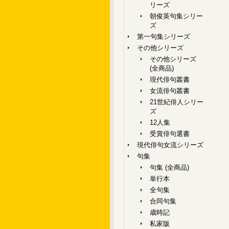
リーズ
朝俊英句集シリー
ズ
第一句集シリーズ
その他シリーズ
その他シリーズ
(全商品)
現代俳句叢書
女流俳句叢書
21世紀俳人シリー
ズ
12人集
受賞俳句選書
現代俳句女流シリーズ
句集
句集 (全商品)
単行本
全句集
合同句集
歳時記
私家版