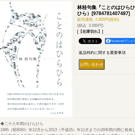
林桂句集『ことのはひらひ
ひら）
[
9784781407487
]
販売価格
:
2,800円
(税別)
(税込
:
3,080円
)
[【在庫切れ】]
Facebookでシェ
返品特約に関する重要事項
◆二十八年間のひらひら
1985（昭和60）年12月から2013（平成25）年11月までの28年間の間に発表