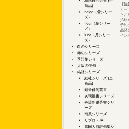
精鋭俳句叢書 (全
【注
商品)
カー
neige（雪シリー
らお
ズ）
払込
fleur（花シリー
予約
ズ）
品発
lune（月シリー
イン
ズ）
白のシリーズ
赤のシリーズ
季語別シリーズ
大阪の俳句
結社シリーズ
結社シリーズ (全
商品)
知音俳句叢書
炎環叢書シリーズ
炎環新鋭叢書シリ
ーズ
南風シリーズ
リブロ・件
鷹同人自註句集シ