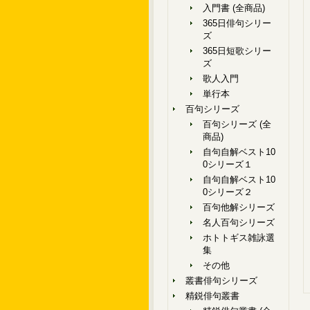
入門書 (全商品)
365日俳句シリー
ズ
365日短歌シリー
ズ
歌人入門
単行本
百句シリーズ
百句シリーズ (全
商品)
自句自解ベスト10
0シリーズ１
自句自解ベスト10
0シリーズ２
百句他解シリーズ
名人百句シリーズ
ホトトギス雑詠選
集
その他
叢書俳句シリーズ
精鋭俳句叢書