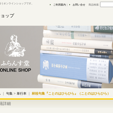
扱うオンラインショップです。
ご利用案内
｜
お問い合せ
商品検索
:
ショップ
ム
｜
句集
>
単行本
｜
林桂句集『ことのはひらひら』（ことのはひらひら）
籍詳細