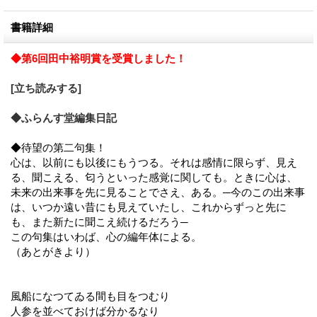
書籍詳細
◆第6回田中裕明賞を受賞しました！
[立ち読みする]
◆ふらんす堂編集日記
◆待望の第二句集！
心は、以前にも以後にもうつる。それは感情に限らず、見え
る、聞こえる、匂うといった感覚に関しても。ときに心は、
未来の出来事を先に見ることでさえ、ある。─今のこの出来事
は、いつか遠い昔にも見えていたし、これからずっと先に
も、また新たに聞こえ続けるだろう─
この句集はいわば、心の編年体による。
（あとがきより）
風船になつてゐる間も目をつむり
人参を並べておけば分かるなり