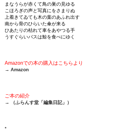
まなうらが赤くて鳥の巣の見ゆる
こほろぎの声と写真にをさまりぬ
上着きてゐても木の葉のあふれ出す
南から骨のひらいた傘が来る
ひあたりの枯れて車をあやつる手
うすぐらいバスは鯨を食べにゆく
Amazonでの本の購入はこちらより
→
Amazon
ご本の紹介
→
（ふらんす堂「編集日記」）
*