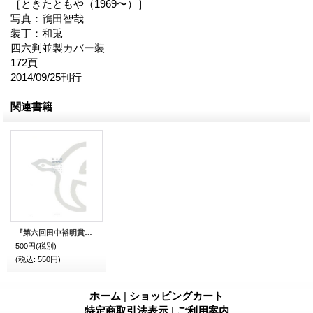
［ときたともや（1969〜）］
写真：鴇田智哉
装丁：和兎
四六判並製カバー装
172頁
2014/09/25刊行
関連書籍
『第六回田中裕明賞』（だいろっかいたなかひろあきしょう）
500円
(税別)
(税込
:
550円)
ホーム
|
ショッピングカート
特定商取引法表示
|
ご利用案内