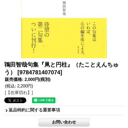
鴇田智哉句集『凧と円柱』（たことえんちゅ
う）
[9784781407074]
販売価格
:
2,000円
(税別)
(税込
:
2,200円
)
[【在庫切れ】]
返品特約に関する重要事項