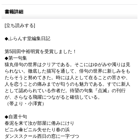
書籍詳細
[立ち読みする]
◆ふらんす堂編集日記
第5回田中裕明賞を受賞しました！
◆第一句集
猿丸俳句の世界はクリアである。そこにはゆがみや濁りは見
られない。徹底した描写を通して、俳句の世界に新しみをも
たらそうと努めてきた。時には人として在ることの苦さや、
人を恋うことの痛みまでが匂うのも魅力である。すでに新人
として認められている作者だ。待望の句集『点滅』の刊行
が、さらなる飛躍につながると確信している。
（帯より・小澤實）
◆自選十句
春泥を来て汝が部屋に倦みにけり
ビニル傘ビニル失せたり春の浜
ダンススクール西日の窓に一字づつ