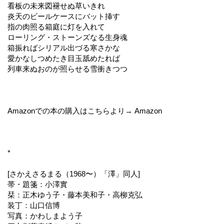
看板の未来図褪せぬ草いきれ
炎天のビールケースにバット挿す
指の肉照る箱庭に灯を入れて
ローリング・ストーンズなる生身魂
箱振ればシリアル出づる寒さかな
愛かなしつめたき目玉舐めたれば
列車来ぬおのが照らせる雪衝きつつ
Amazonでの本の購入はこちらより→ Amazon
*
[さかえさるまる（1968〜）「澤」同人]
帯・題箋：小澤實
栞：正木ゆう子・藤本美和子・高柳克弘
装丁：山口信博
写真：かわしまよう子