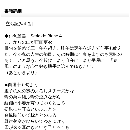
書籍詳細
[立ち読みする]
◆俳句叢書 Serie de Blanc 4
ここからの山が正面更衣
俳句を始めて三十年を超え、昨年は定年を迎えて仕事も終え
た。今が私の人生の節目。その時期に句集を出すのも意味の
あることと思う。今後は、より自在に、より平易に、「春
風」のような心で好き勝手に詠んでゆきたい。
（あとがきより）
◆自選十五句より
虚子の忌の黴のよろしきチーズかな
蜂の巣を繕ふ蜂の泣きながら
縁側は小春が寄つてゆくところ
初硯拙を守るといふことを
台風圏叩いて枕ととのふる
野紺菊空がひらいてゆきにけり
雪が来る耳のきれいな子どもたち