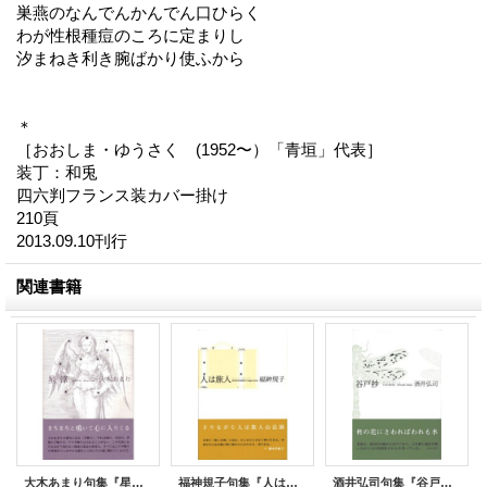
巣燕のなんでんかんでん口ひらく
わが性根種痘のころに定まりし
汐まねき利き腕ばかり使ふから
＊
［おおしま・ゆうさく (1952〜）「青垣」代表］
装丁：和兎
四六判フランス装カバー掛け
210頁
2013.09.10刊行
関連書籍
大木あまり句集『星涼』（せいりょう）
福神規子句集『人は旅人』（ひとはたびびと）
酒井弘司句集『谷戸抄』（やとしょう）