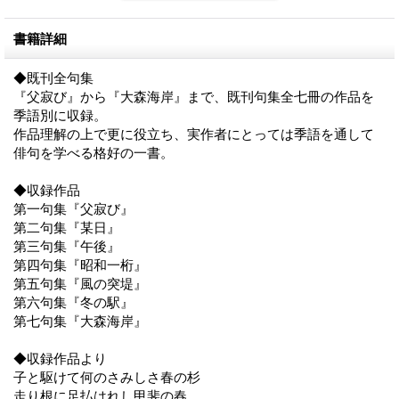
書籍詳細
◆既刊全句集
『父寂び』から『大森海岸』まで、既刊句集全七冊の作品を
季語別に収録。
作品理解の上で更に役立ち、実作者にとっては季語を通して
俳句を学べる格好の一書。
◆収録作品
第一句集『父寂び』
第二句集『某日』
第三句集『午後』
第四句集『昭和一桁』
第五句集『風の突堤』
第六句集『冬の駅』
第七句集『大森海岸』
◆収録作品より
子と駆けて何のさみしさ春の杉
走り根に足払はれし甲斐の春