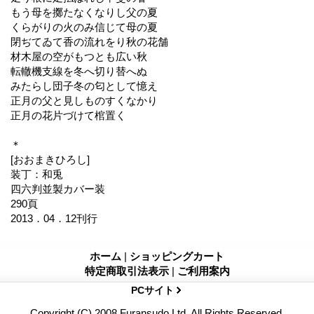
もう母を擲たなくなりし父の夏
くらがりの火のみ信じて母の夏
閉ぢてゐて香の流れをり秋の花舗
材木屋の空がもつとも広い秋
転轍機支線を冬へ切り替へぬ
みたらし団子冬の匂として憶え
正月の父と見しものすくなかり
正月の花片づけて棺置く
＊
[おおまきひろし]
装丁：和兎
四六判並製カバー装
290頁
2013．04．12刊行
ホーム
|
ショッピングカート
特定商取引法表示
|
ご利用案内
PCサイト
Copyright (C) 2008 Furansudo Ltd. All Rights Reserved.