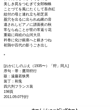
美しき罠をつむぎて女郎蜘蛛
ことづてを風にたくして吾亦紅
紋付の母と連れ立ち初芝居
蟇穴を出るに出られぬ鍬の音
遺されしピアノに譜面夜の秋
常ならぬことが世の常返り花
重箱に蒔絵の山河大旦
衿巻に化け銀座へと銀きつね
初鶏や百代の影うごき出し
*
[おかにしのぶえ（1935〜）「狩」同人]
序句・帯：鷹羽狩行
跋：遠藤若狭男
装丁：和兎
四六判フランス装
198頁
2011.09.07刊行
ホーム
|
ショッピングカート