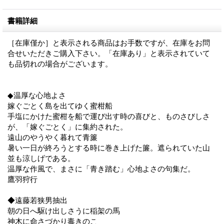
書籍詳細
［在庫僅か］と表示される商品はお手数ですが、在庫をお問
合せいただきご購入下さい。「在庫あり」と表示されていて
も品切れの場合がございます。
◆温厚な心地よさ
嫁ぐごとく島を出てゆく蜜柑船
手塩にかけた蜜柑を船で運び出す時の喜びと、ものさびしさ
が、「嫁ぐごとく」に集約された。
遠山のやうやく暮れて青簾
暑い一日が終ろうとする時に巻き上げた簾。遮られていた山
並も涼しげである。
温厚な作風で、まさに「青き踏む」心地よさの句集だ。
鷹羽狩行
◆遠藤若狭男抽出
朝の日へ駆け出しさうに稲架の馬
神木に命さづかり毒きのこ